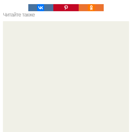
Читайте также
Почему эти вещи не менее разрушительны для
отношений, чем измена?