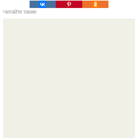
Читайте также
Кто ольянтайтамбо построил?
Голливуд умеет не только играть роли, но и болеть по-
настоящему.