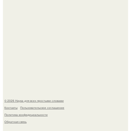
Физики существование глюбола - новой формы материи
подтвердили.
Пока вы читаете это, марсоход Curiosity поднимает
очередную порцию красной пыли. 6.
© 2026 Наука для всех простыми словами
Контакты
Пользовательское соглашение
Политика конфидециальности
Обратная связь