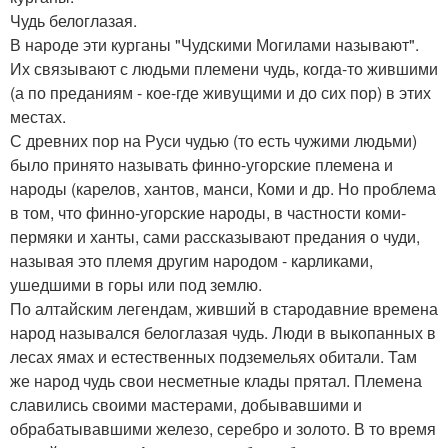
Чудь белоглазая.
В народе эти курганы "Чудскими Могилами называют".
Их связывают с людьми племени чудь, когда-то жившими
(а по преданиям - кое-где живущими и до сих пор) в этих
местах.
С древних пор на Руси чудью (то есть чужими людьми)
было принято называть финно-угорские племена и
народы (карелов, хантов, манси, Коми и др. Но проблема
в том, что финно-угорские народы, в частности коми-
пермяки и ханты, сами рассказывают предания о чуди,
называя это племя другим народом - карликами,
ушедшими в горы или под землю.
По алтайским легендам, живший в стародавние времена
народ назывался белоглазая чудь. Люди в выкопанных в
лесах ямах и естественных подземельях обитали. Там
же народ чудь свои несметные клады прятал. Племена
славились своими мастерами, добывавшими и
обрабатывавшими железо, серебро и золото. В то время