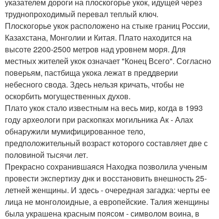
указателем дороги на плоскогорье укок, идущей через
труднопроходимый перевал теплый ключ.
Плоскогорье укок расположено на стыке границ России,
Казахстана, Монголии и Китая. Плато находится на
высоте 2200-2500 метров над уровнем моря. Для
местных жителей укок означает "Конец Всего". Согласно
поверьям, пастбища укока лежат в преддверии
небесного свода. Здесь нельзя кричать, чтобы не
оскорбить могущественных духов.
Плато укок стало известным на весь мир, когда в 1993
году археологи при раскопках могильника Ак - Алах
обнаружили мумифицированное тело,
предположительный возраст которого составляет две с
половиной тысячи лет.
Прекрасно сохранившаяся Находка позволила ученым
провести экспертизу днк и восстановить внешность 25-
летней женщины. И здесь - очередная загадка: черты ее
лица не монголоидные, а европейские. Талия женщины
была украшена красным поясом - символом воина, в