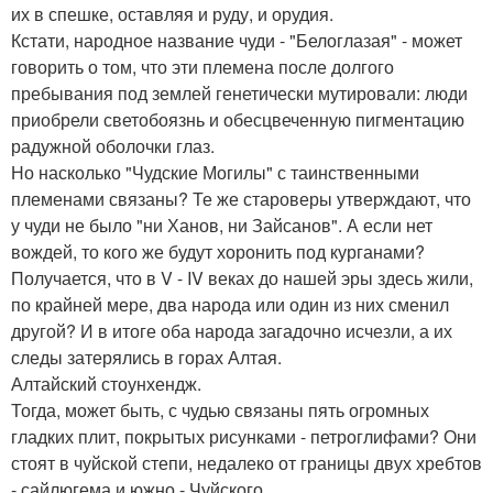
их в спешке, оставляя и руду, и орудия.
Кстати, народное название чуди - "Белоглазая" - может
говорить о том, что эти племена после долгого
пребывания под землей генетически мутировали: люди
приобрели светобоязнь и обесцвеченную пигментацию
радужной оболочки глаз.
Но насколько "Чудские Могилы" с таинственными
племенами связаны? Те же староверы утверждают, что
у чуди не было "ни Ханов, ни Зайсанов". А если нет
вождей, то кого же будут хоронить под курганами?
Получается, что в V - IV веках до нашей эры здесь жили,
по крайней мере, два народа или один из них сменил
другой? И в итоге оба народа загадочно исчезли, а их
следы затерялись в горах Алтая.
Алтайский стоунхендж.
Тогда, может быть, с чудью связаны пять огромных
гладких плит, покрытых рисунками - петроглифами? Они
стоят в чуйской степи, недалеко от границы двух хребтов
- сайлюгема и южно - Чуйского.