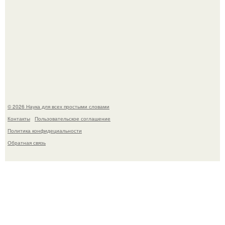
В России создали первый плазменный двигатель на
криптоне.
© 2026 Наука для всех простыми словами
Контакты
Пользовательское соглашение
Политика конфидециальности
Обратная связь