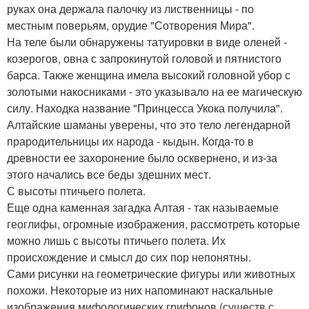
руках она держала палочку из лиственницы - по
местным поверьям, орудие "Сотворения Мира".
На теле были обнаружены татуировки в виде оленей -
козерогов, овна с запрокинутой головой и пятнистого
барса. Также женщина имела высокий головной убор с
золотыми накосниками - это указывало на ее магическую
силу. Находка название "Принцесса Укока получила".
Алтайские шаманы уверены, что это тело легендарной
прародительницы их народа - кыдын. Когда-то в
древности ее захоронение было осквернено, и из-за
этого начались все беды здешних мест.
С высоты птичьего полета.
Еще одна каменная загадка Алтая - так называемые
геоглифы, огромные изображения, рассмотреть которые
можно лишь с высоты птичьего полета. Их
происхождение и смысл до сих пор непонятны.
Сами рисунки на геометрические фигуры или животных
похожи. Некоторые из них напоминают наскальные
изображения мифологических грифонов (существ с