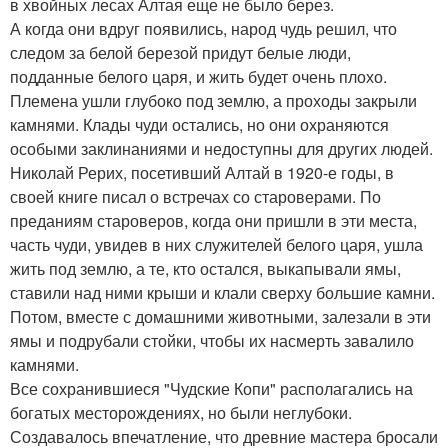
в хвойных лесах Алтая еще не было берез.
А когда они вдруг появились, народ чудь решил, что
следом за белой березой придут белые люди,
подданные белого царя, и жить будет очень плохо.
Племена ушли глубоко под землю, а проходы закрыли
камнями. Клады чуди остались, но они охраняются
особыми заклинаниями и недоступны для других людей.
Николай Рерих, посетивший Алтай в 1920-е годы, в
своей книге писал о встречах со староверами. По
преданиям староверов, когда они пришли в эти места,
часть чуди, увидев в них служителей белого царя, ушла
жить под землю, а те, кто остался, выкапывали ямы,
ставили над ними крыши и клали сверху большие камни.
Потом, вместе с домашними животными, залезали в эти
ямы и подрубали стойки, чтобы их насмерть завалило
камнями.
Все сохранившиеся "Чудские Копи" располагались на
богатых месторождениях, но были неглубоки.
Создавалось впечатление, что древние мастера бросали