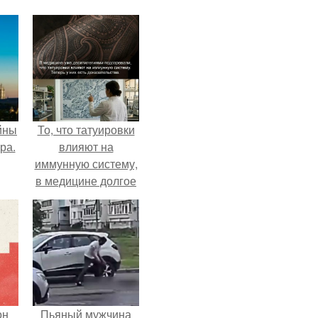
йны
То, что татуировки
ра.
влияют на
иммунную систему,
в медицине долгое
время
рассматривалось
лишь как гипотеза.
он
Пьяный мужчина