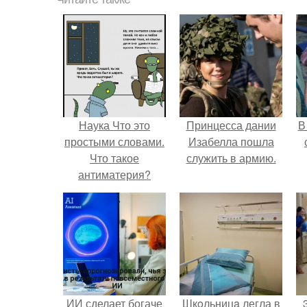
Наука Что это
Принцесса дании
В
простыми словами.
Изабелла пошла
Что такое
служить в армию.
антиматерия?
"
п
ИИ сделает богаче
Шкoльницa легла в