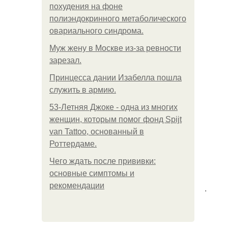
похудения на фоне
полиэндокринного метаболического
овариального синдрома.
Mуж жену в Москве из-за ревности
зарезал.
Принцесса дании Изабелла пошла
служить в армию.
53-Летняя Джоке - одна из многих
женщин, которым помог фонд Spijt
van Tattoo, основанный в
Роттердаме.
Чего ждать после прививки:
основные симптомы и
рекомендации
.