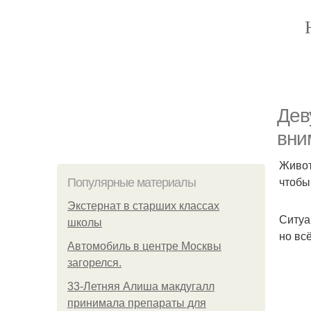
Дев
вни
Живот
чтобы 
Популярные материалы
Экстернат в старших классах
Ситуа
школы
но вс
Автомобиль в центре Москвы
загорелся.
33-Летняя Алиша макдугалл
принимала препараты для