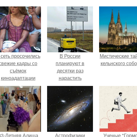
 сеть просочились
В России
Мистические та
свежие кадры со
планируют в
кельнского собо
съёмок
десятки раз
киноадаптации
нарастить
Рапунцель", и всё
использование
внимание
автономных
моментально
беспилотных
оказалось
систем во всех
риковано к Тиган
сферах жизни.
крофт.
33-Летняя Алиша
Астрофизики
Ученые "Горм