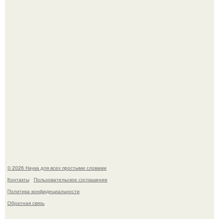
Mуж жену в Москве из-за ревности зарезал.
Мистические тайны кельнского собора.
© 2026 Наука для всех простыми словами
Контакты
Пользовательское соглашение
Политика конфидециальности
Обратная связь