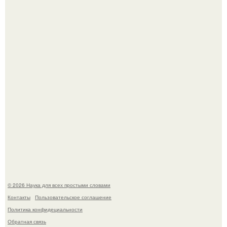
Мрачный прогноз о распространении бактериальных
инфекций у детей вышел.
Медь используют для хранения воды уже многие
тысячелетия.
© 2026 Наука для всех простыми словами
Контакты
Пользовательское соглашение
Политика конфидециальности
Обратная связь