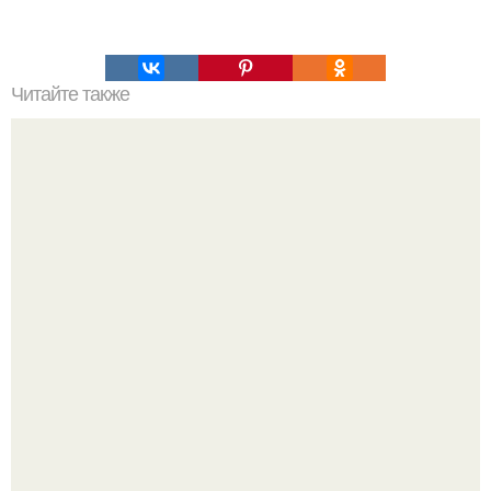
Читайте также
Философия Толстого. Философские идеи в творчестве Л.
Н. Толстого.