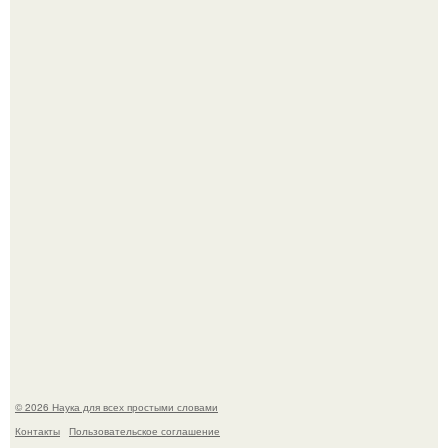
В Пскове археологи 800-летнее височное кольцо с
Балкан нашли.
Эти занятия старение мозга замедлили.
© 2026 Наука для всех простыми словами
Контакты
Пользовательское соглашение