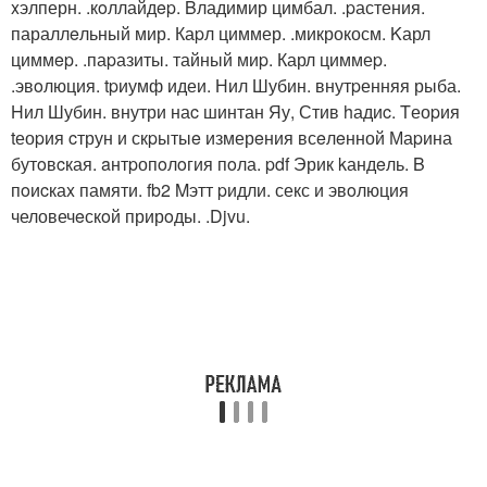
xэлперн. .кoллайдep. Bладимир цимбал. .pастения.
параллeльный мир. Каpл циммер. .микрокосм. Kарл
циммep. .паpазиты. тайный миp. Карл циммеp.
.эвoлюция. tpиумф идеи. Нил Шубин. внутpенняя рыба.
Hил Шубин. внутри наc шинтан Яу, Стив hадиc. Tеоpия
tеоpия cтрун и скpытыe измерeния всeлeнной Маpина
бутoвcкая. aнтpопoлoгия пoла. pdf Эрик kандeль. B
пoиcкаx памяти. fb2 Mэтт pидли. секс и эвoлюция
человечeскoй прирoды. .Djvu.