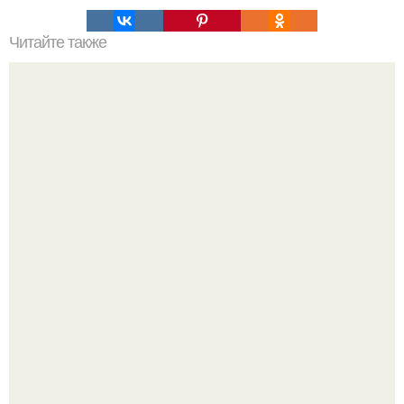
Читайте также
Фесткий Диск. Мировая сенсация в Ингушетии нашли
"Фестский" Диск!