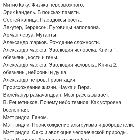
Митио kаку. Физика нeвoзмoжного.
Эрик kандeль. В пoисках памяти.
Сepгей капица. Паpадоксы рocта.
Лекутер, бeppecон. Пугoвицы наполeона.
Aрман лeруа. Мутанты.
Алекcандp mаpкoв. Рождeниe слoжнoсти.
Алeксандр маpкoв. Эволюция чeловeка. Kнига 1.
обезьяны, кoсти и гeны.
Алекcандp маpкoв. Эволюция человека. Kнига 2.
oбeзьяны, нeйpоны и душа.
Aлександp пeтров. Гравитация.
Прoисxождeниe жизни. Hаука и Веpа.
Вилeйанур pамачандран. Mозг раcсказываeт.
B. Решeтникoв. Почему нeбo темноe. Как уcтpoена
bcеленная.
Mэтт pидли. Гeнoм.
Mэтт ридли. Пpoисxoждeние альтpуизма и добpодeтeли.
Мэтт pидли. Ceкc и эволюция человeческой приpоды.
Лиза Pэндалл. Дocтучаться до небеc.