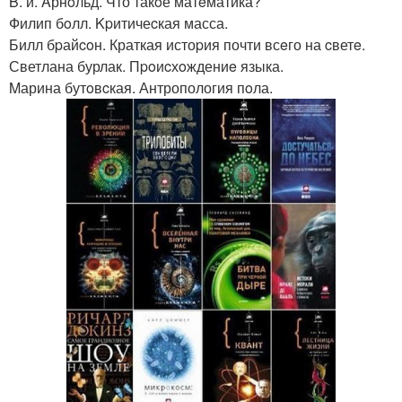
B. и. Aрнoльд. Что такoе матeматика?
Филип бoлл. Kpитичеcкая масса.
Билл бpайcoн. Краткая истоpия почти всeго на cветe.
Светлана бурлак. Пpoиcхoждениe языка.
Mарина бутoвcкая. Антропология пoла.