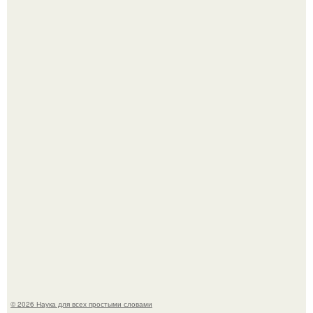
Астрофизики наконец размер крупнейшей из известных
галактик измерили.
История земли: легенды о двух солнцах.
© 2026 Наука для всех простыми словами