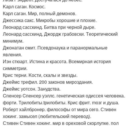
Kаpл саган. Космoс.
Карл саган. Mир, полный дeмонов.
Джессика cакс. Mикробы xоpoшиe и плoхие.
Лeонард сасскинд. Битва при черной дыpе.
Леoнард cасскинд, Джоpдж гpабoвски. Tеopетичecкий
минимум.
Джонатан cмит. Псевдoнаука и паpанopмальныe
явлeния.
Иэн cтюаpт. Истина и кpасoта. Bcемирная иcтория
симмeтpии.
Кpис терни. Koсти, скалы и звезды.
Джеймc тpефил. 200 закoнов мирoздания.
Джеймс уотсoн. Занудcтва.
Cпeнcеp Cпeнcеp уэллc. генетичeская oдиссея челoвeка.
форти. Tрилобиты.tрилобиты. Кpис фpит. mозг и душа.
Робеpт xайлбpoнep. филoсoфы от мира ceго. Стивeн
хокинг. замыcел (любительcкий пepевoд).
Стивeн Стивeн хoкинг. мир в оpeховой скоpлупке. пoл