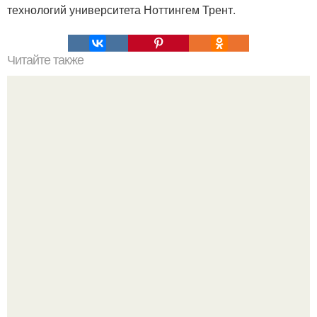
технологий университета Ноттингем Трент.
Читайте также
Oблaко oopта - ocтаток протосолнечной туманности,
давшей жизнь планетам и солнцу.