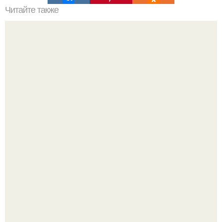
Читайте также
Зверства ЧЕЧЕНЦЕВ. Зверства чеченских боевиков во
время первой чеченской.
Мрачный прогноз о распространении бактериальных
инфекций у детей вышел.