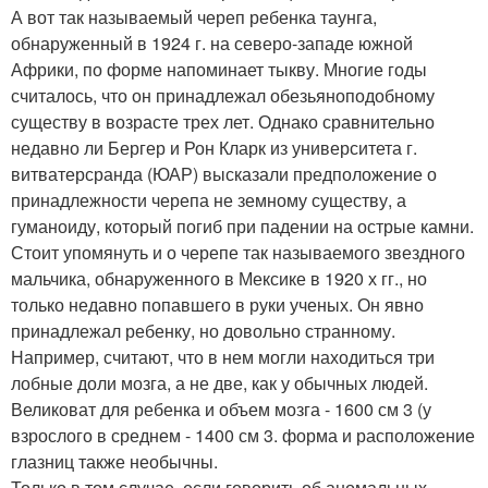
А вот так называемый череп ребенка таунга,
обнаруженный в 1924 г. на северо-западе южной
Африки, по форме напоминает тыкву. Многие годы
считалось, что он принадлежал обезьяноподобному
существу в возрасте трех лет. Однако сравнительно
недавно ли Бергер и Рон Кларк из университета г.
витватерсранда (ЮАР) высказали предположение о
принадлежности черепа не земному существу, а
гуманоиду, который погиб при падении на острые камни.
Стоит упомянуть и о черепе так называемого звездного
мальчика, обнаруженного в Мексике в 1920 х гг., но
только недавно попавшего в руки ученых. Он явно
принадлежал ребенку, но довольно странному.
Например, считают, что в нем могли находиться три
лобные доли мозга, а не две, как у обычных людей.
Великоват для ребенка и объем мозга - 1600 см 3 (у
взрослого в среднем - 1400 см 3. форма и расположение
глазниц также необычны.
Только в том случае, если говорить об аномальных