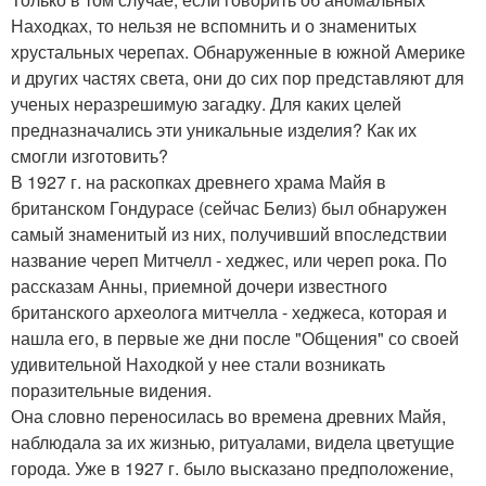
Находках, то нельзя не вспомнить и о знаменитых
хрустальных черепах. Обнаруженные в южной Америке
и других частях света, они до сих пор представляют для
ученых неразрешимую загадку. Для каких целей
предназначались эти уникальные изделия? Как их
смогли изготовить?
В 1927 г. на раскопках древнего храма Майя в
британском Гондурасе (сейчас Белиз) был обнаружен
самый знаменитый из них, получивший впоследствии
название череп Митчелл - хеджес, или череп рока. По
рассказам Анны, приемной дочери известного
британского археолога митчелла - хеджеса, которая и
нашла его, в первые же дни после "Общения" со своей
удивительной Находкой у нее стали возникать
поразительные видения.
Она словно переносилась во времена древних Майя,
наблюдала за их жизнью, ритуалами, видела цветущие
города. Уже в 1927 г. было высказано предположение,