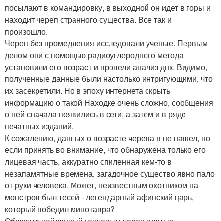
посылают в командировку, в выходной он идет в горы и
находит череп странного существа. Все так и
произошло.
Череп без промедления исследовали ученые. Первым
делом они с помощью радиоуглеродного метода
установили его возраст и провели анализ днк. Видимо,
полученные данные были настолько интригующими, что
их засекретили. Но в эпоху интернета скрыть
информацию о такой Находке очень сложно, сообщения
о ней сначала появились в сети, а затем и в ряде
печатных изданий.
К сожалению, данных о возрасте черепа я не нашел, но
если принять во внимание, что обнаружена только его
лицевая часть, аккуратно спиленная кем-то в
незапамятные времена, загадочное существо явно пало
от руки человека. Может, неизвестным охотником на
монстров был тесей - легендарный афинский царь,
который победил минотавра?
Облеките найденный генчевым череп плотью,