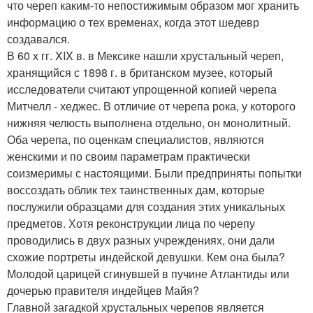
что череп каким-то непостижимым образом мог хранить
информацию о тех временах, когда этот шедевр
создавался.
В 60 х гг. XIX в. в Мексике нашли хрустальный череп,
хранящийся с 1898 г. в британском музее, который
исследователи считают упрощенной копией черепа
Митчелл - хеджес. В отличие от черепа рока, у которого
нижняя челюсть выполнена отдельно, он монолитный.
Оба черепа, по оценкам специалистов, являются
женскими и по своим параметрам практически
соизмеримы с настоящими. Были предприняты попытки
воссоздать облик тех таинственных дам, которые
послужили образцами для создания этих уникальных
предметов. Хотя реконструкции лица по черепу
проводились в двух разных учреждениях, они дали
схожие портреты индейской девушки. Кем она была?
Молодой царицей сгинувшей в пучине Атлантиды или
дочерью правителя индейцев Майя?
Главной загадкой хрустальных черепов является