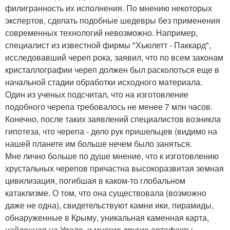
филигранность их исполнения. По мнению некоторых
экспертов, сделать подобные шедевры без применения
современных технологий невозможно. Например,
специалист из известной фирмы "Хьюлетт - Паккард",
исследовавший череп рока, заявил, что по всем законам
кристаллографии череп должен был расколоться еще в
начальной стадии обработки исходного материала.
Один из ученых подсчитал, что на изготовление
подобного черепа требовалось не менее 7 млн часов.
Конечно, после таких заявлений специалистов возникла
гипотеза, что черепа - дело рук пришельцев (видимо на
нашей планете им больше нечем было заняться.
Мне лично больше по душе мнение, что к изготовлению
хрустальных черепов причастна высокоразвитая земная
цивилизация, погибшая в каком-то глобальном
катаклизме. О том, что она существовала (возможно
даже не одна), свидетельствуют камни ики, пирамиды,
обнаруженные в Крыму, уникальная каменная карта,
найденная на Урале, и многие другие артефакты.