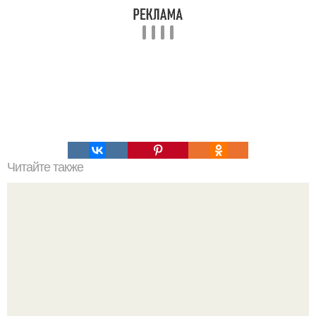
Читайте также
Пещеры Аджанты - уникальный храмово - монастырский
пещерный комплекс в Индии.