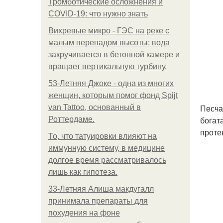
Тромботические осложнения и
COVID-19: что нужно знать
Вихревые микро - ГЭС на реке с
малым перепадом высоты: вода
закручивается в бетонной камере и
вращает вертикальную турбину.
53-Летняя Джоке - одна из многих
женщин, которым помог фонд Spijt
Песча
van Tattoo, основанный в
богат
Роттердаме.
проте
То, что татуировки влияют на
иммунную систему, в медицине
долгое время рассматривалось
лишь как гипотеза.
33-Летняя Алиша макдугалл
принимала препараты для
похудения на фоне