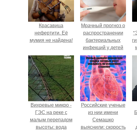
Красавица
Мрачный прогноз о
нефертити. Её
распространении
"
мумия не найдена!
бактериальных
ги
инфекций у детей
вышел.
Вихревые микро -
Российские ученые
ГЭС на реке с
из нии имени
Б
малым перепадом
Семашко
высоты: вода
выяснили: скорость
закручивается в
старения напрямую
к