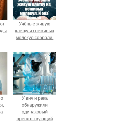
ют
Учёные живую
оды
клетку из неживых
молекул собрали.
во
У вич и рака
я,
обнаружили
на
одинаковый
препятствующий
лечению механизм.