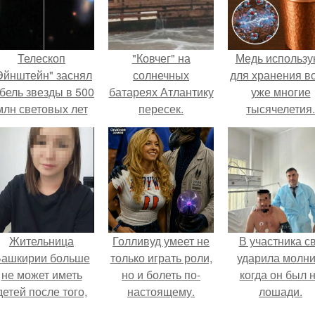
Телескоп
"Ковчег" на
Медь использу
Эйнштейн" заснял
солнечных
для хранения в
бель звезды в 500
батареях Атлантику
уже многие
млн световых лет
пересек.
тысячелетия.
от земли.
Жительница
Голливуд умеет не
В участника с
ашкирии больше
только играть роли,
ударила молни
не может иметь
но и болеть по-
когда он был 
детей после того,
настоящему.
лошади.
ак медики сделали