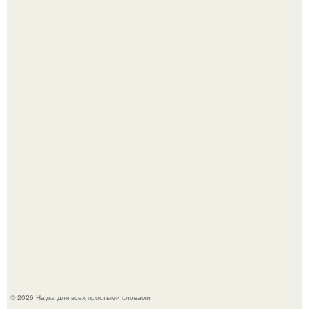
То, что татуировки влияют на иммунную систему, в
медицине долгое время рассматривалось лишь как
гипотеза.
53-Летняя Джоке - одна из многих женщин, которым
помог фонд Spijt van Tattoo, основанный в Роттердаме.
© 2026 Наука для всех простыми словами