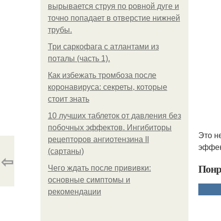
вырывается струя по ровной дуге и
точно попадает в отверстие нижней
трубы.
Три саркофага с атлантами из
поталы (часть 1).
Как избежать тромбоза после
коронавируса: секреты, которые
стоит знать
10 лучших таблеток от давления без
побочных эффектов. Ингибиторы
Это н
рецепторов ангиотензина ІІ
эффек
(сартаны)
⇦
Понр
Чего ждать после прививки:
основные симптомы и
рекомендации