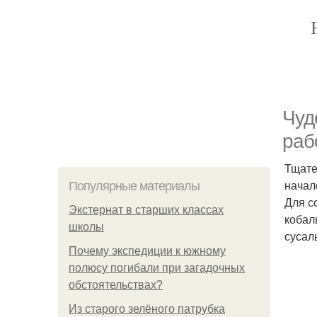
Чуд
раб
Тщате
начало
Популярные материалы
Для с
Экстернат в старших классах
кобал
школы
сусал
Почему экспедиции к южному
полюсу погибали при загадочных
обстоятельствах?
Из старого зелёного патрубка