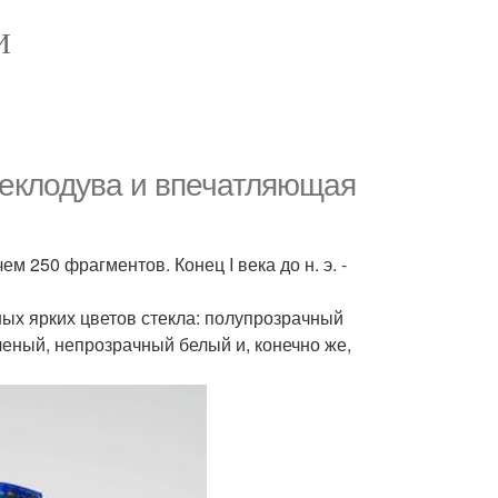
И
теклодува и впечатляющая
 250 фрагментов. Конец I века до н. э. -
ных ярких цветов стекла: полупрозрачный
еленый, непрозрачный белый и, конечно же,