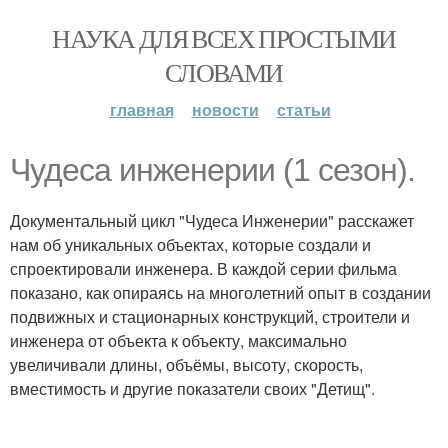
НАУКА ДЛЯ ВСЕХ ПРОСТЫМИ
СЛОВАМИ
главная
новости
статьи
Чудеса инженерии (1 сезон).
Документальный цикл "Чудеса Инженерии" расскажет
нам об уникальных объектах, которые создали и
спроектировали инженера. В каждой серии фильма
показано, как опираясь на многолетний опыт в создании
подвижных и стационарных конструкций, строители и
инженера от объекта к объекту, максимально
увеличивали длины, объёмы, высоту, скорость,
вместимость и другие показатели своих "Детищ".