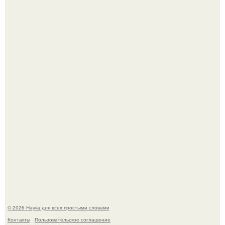
В сеть просочились свежие кадры со съёмок
киноадаптации "Рапунцель", и всё внимание
моментально оказалось приковано к Тиган крофт.
Мистические тайны кельнского собора.
© 2026 Наука для всех простыми словами
Контакты
Пользовательское соглашение