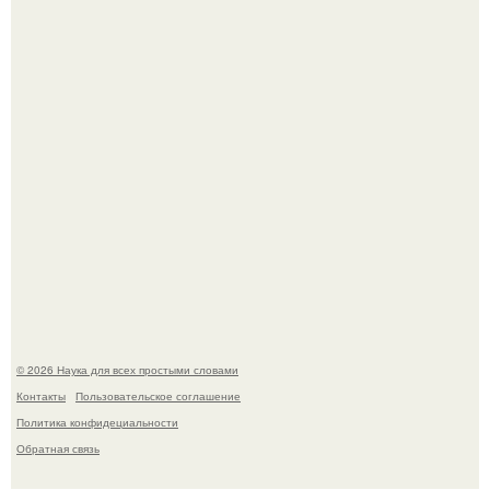
Учёные живую клетку из неживых молекул собрали.
Российские ученые из нии имени Семашко выяснили:
скорость старения напрямую зависит от состояния
сосудов и работы сердца.
© 2026 Наука для всех простыми словами
Контакты
Пользовательское соглашение
Политика конфидециальности
Обратная связь