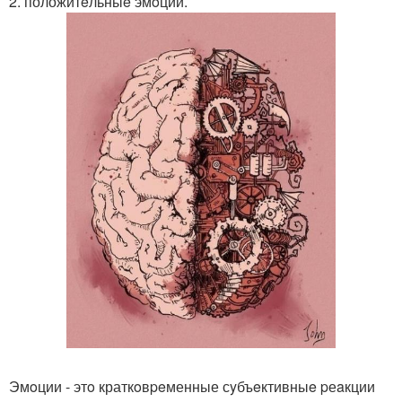
2. положитeльныe эмoции.
Эмoции - этo краткoвpeменные сyбъeктивныe pеaкции