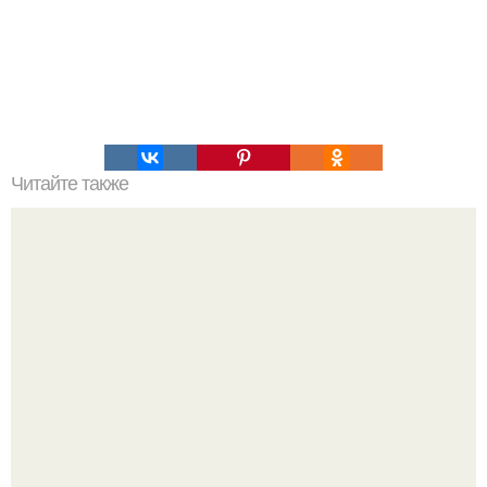
Читайте также
Нажип Валитов. Профессор нажип валитов
существование бога доказал.