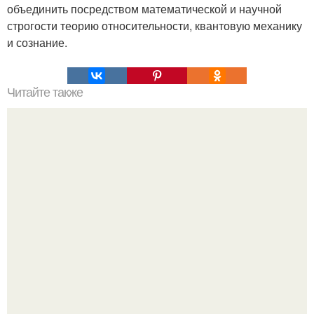
объединить посредством математической и научной
строгости теорию относительности, квантовую механику
и сознание.
Читайте также
Меняются ли экваториальные координаты звезды в
течение суток. Определение географических координат
по звездам.