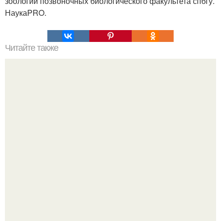
зоологии позвоночных биологического факультета спбгу.
НаукаPRO.
Читайте также
Философия Толстого. Философские идеи в творчестве Л.
Н. Толстого.