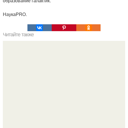
образование галактик.
НаукаPRO.
Читайте также
Меняются ли экваториальные координаты звезды в
течение суток. Определение географических координат
по звездам.