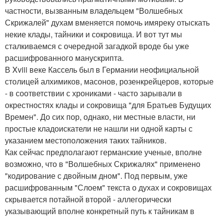
частности, вызванным владельцем "Волшебных
Скрижалей" духам вменяется помочь имяреку отыскать
некие клады, тайники и сокровища. И вот тут мы
сталкиваемся с очередной загадкой вроде бы уже
расшифрованного манускрипта.
В Xviii веке Кассель был в Германии неофициальной
столицей алхимиков, масонов, розенкрейцеров, которые
- в соответствии с хрониками - часто зарывали в
окрестностях клады и сокровища "для Братьев Будущих
Времен". До сих пор, однако, ни местные власти, ни
простые кладоискатели не нашли ни одной карты с
указанием местоположения таких тайников.
Как сейчас предполагают германские ученые, вполне
возможно, что в "Волшебных Скрижалях" применено
"кодирование с двойным дном". Под первым, уже
расшифрованным "Слоем" текста о духах и сокровищах
скрывается потайной второй - аллегорически
указывающий вполне конкретный путь к тайникам в