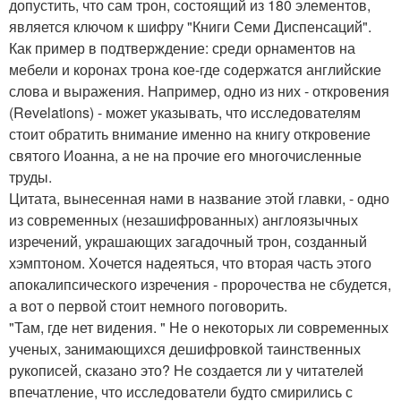
допустить, что сам трон, состоящий из 180 элементов,
является ключом к шифру "Книги Семи Диспенсаций".
Как пример в подтверждение: среди орнаментов на
мебели и коронах трона кое-где содержатся английские
слова и выражения. Например, одно из них - откровения
(Revelations) - может указывать, что исследователям
стоит обратить внимание именно на книгу откровение
святого Иоанна, а не на прочие его многочисленные
труды.
Цитата, вынесенная нами в название этой главки, - одно
из современных (незашифрованных) англоязычных
изречений, украшающих загадочный трон, созданный
хэмптоном. Хочется надеяться, что вторая часть этого
апокалипсического изречения - пророчества не сбудется,
а вот о первой стоит немного поговорить.
"Там, где нет видения. " Не о некоторых ли современных
ученых, занимающихся дешифровкой таинственных
рукописей, сказано это? Не создается ли у читателей
впечатление, что исследователи будто смирились с