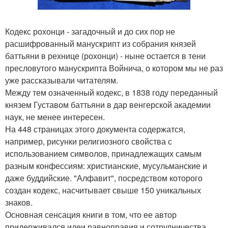
Кодекс рохонци - загадочный и до сих пор не
расшифрованный манускрипт из собрания князей
баттьяни в рехнице (рохонци) - ныне остается в тени
пресловутого манускрипта Войнича, о котором мы не раз
уже рассказывали читателям.
Между тем означенный кодекс, в 1838 году переданный
князем Густавом баттьяни в дар венгерской академии
наук, не менее интересен.
На 448 страницах этого документа содержатся,
например, рисунки религиозного свойства с
использованием символов, принадлежащих самым
разным конфессиям: христианские, мусульманские и
даже буддийские. "Алфавит", посредством которого
создан кодекс, насчитывает свыше 150 уникальных
знаков.
Основная сенсация книги в том, что ее автор
придерживался идеи равноправия и сотрудничества