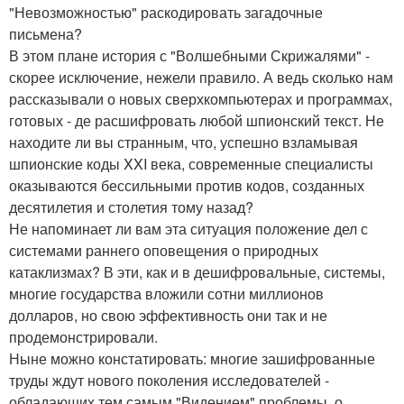
"Невозможностью" раскодировать загадочные
письмена?
В этом плане история с "Волшебными Скрижалями" -
скорее исключение, нежели правило. А ведь сколько нам
рассказывали о новых сверхкомпьютерах и программах,
готовых - де расшифровать любой шпионский текст. Не
находите ли вы странным, что, успешно взламывая
шпионские коды XXI века, современные специалисты
оказываются бессильными против кодов, созданных
десятилетия и столетия тому назад?
Не напоминает ли вам эта ситуация положение дел с
системами раннего оповещения о природных
катаклизмах? В эти, как и в дешифровальные, системы,
многие государства вложили сотни миллионов
долларов, но свою эффективность они так и не
продемонстрировали.
Ныне можно констатировать: многие зашифрованные
труды ждут нового поколения исследователей -
обладающих тем самым "Видением" проблемы, о