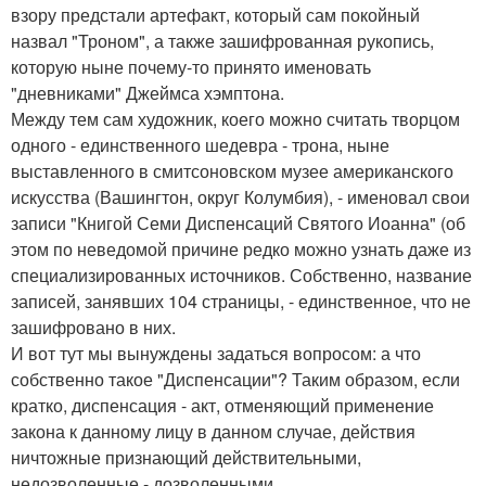
взору предстали артефакт, который сам покойный
назвал "Троном", а также зашифрованная рукопись,
которую ныне почему-то принято именовать
"дневниками" Джеймса хэмптона.
Между тем сам художник, коего можно считать творцом
одного - единственного шедевра - трона, ныне
выставленного в смитсоновском музее американского
искусства (Вашингтон, округ Колумбия), - именовал свои
записи "Книгой Семи Диспенсаций Святого Иоанна" (об
этом по неведомой причине редко можно узнать даже из
специализированных источников. Собственно, название
записей, занявших 104 страницы, - единственное, что не
зашифровано в них.
И вот тут мы вынуждены задаться вопросом: а что
собственно такое "Диспенсации"? Таким образом, если
кратко, диспенсация - акт, отменяющий применение
закона к данному лицу в данном случае, действия
ничтожные признающий действительными,
недозволенные - дозволенными.