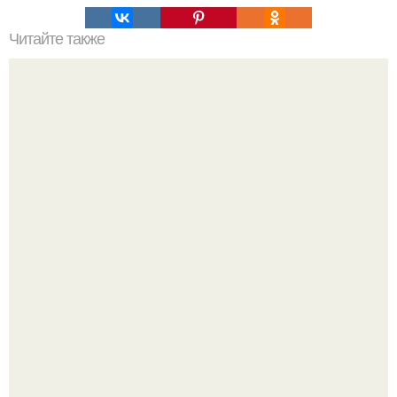
Читайте также
20 слов, которых ты, возможно, не знал (Re.
В Пскове археологи 800-летнее височное кольцо с
Балкан нашли.