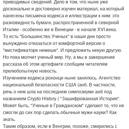
приводимых сведений. Дело в том, что ныне уже
досконально и достоверно изучен материал, на который
нанесены письмена кодекса и иллюстрации к ним: это
разновидность бумаги, распространенной в северной
Италии - особенно же в Венеции - в начале XVI века.
То есть "Большинство Ученых" в наши дни просто
вынуждено отказаться от комфортной версии о
"мистификаторе немеше". И предложить некую другую.
Но пока молчит ученый мир. Ну, а мы в завершение
рассказа об этом артефакте сообщим читателям
прелюбопытную новость.
Изучением кодекса рохонци ныне занялось. Агентство
национальной безопасности США (анб. В частности,
речь о нем шла на последнем симпозиуме анб под
названием Crypto History ( "Зашифрованная История".
Может быть, "Ученые в Гражданском" сделают то, что не
смогли до сих пор сделать обычные мужи науки? Как
знать.
Таким образом, если в Венгрии, похоже, смирились с