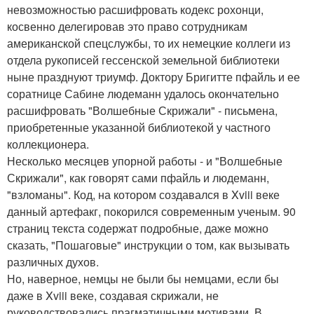
невозможностью расшифровать кодекс рохонци,
косвенно делегировав это право сотрудникам
американской спецслужбы, то их немецкие коллеги из
отдела рукописей гессенской земельной библиотеки
ныне празднуют триумф. Доктору Бригитте пфайль и ее
соратнице Сабине людеманн удалось окончательно
расшифровать "Волшебные Скрижали" - письмена,
приобретенные указанной библиотекой у частного
коллекционера.
Несколько месяцев упорной работы - и "Волшебные
Скрижали", как говорят сами пфайль и людеманн,
"взломаны". Код, на котором создавался в Xviii веке
данный артефакг, покорился современным ученым. 90
страниц текста содержат подробные, даже можно
сказать, "Пошаговые" инструкции о том, как вызывать
различных духов.
Но, наверное, немцы не были бы немцами, если бы
даже в Xviii веке, создавая скрижали, не
руководствовались прагматичными мотивами. В