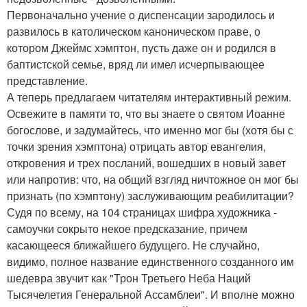
Первоначально учение о диспенсации зародилось и
развилось в католическом каноническом праве, о
котором Джеймс хэмптон, пусть даже он и родился в
баптистской семье, вряд ли имел исчерпывающее
представление.
А теперь предлагаем читателям интерактивный режим.
Освежите в памяти то, что вы знаете о святом Иоанне
богослове, и задумайтесь, что именно мог бы (хотя бы с
точки зрения хэмптона) отрицать автор евангелия,
откровения и трех посланий, вошедших в новый завет
или напротив: что, на общий взгляд ничтожное он мог бы
признать (по хэмптону) заслуживающим реабилитации?
Судя по всему, на 104 страницах шифра художника -
самоучки сокрыто некое предсказание, причем
касающееся ближайшего будущего. Не случайно,
видимо, полное название единственного созданного им
шедевра звучит как "Трон Третьего Неба Наций
Тысячелетия Генеральной Ассамблеи". И вполне можно