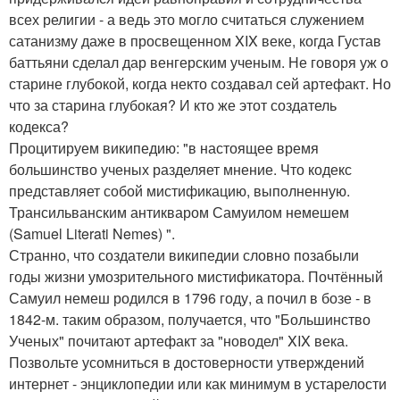
всех религии - а ведь это могло считаться служением
сатанизму даже в просвещенном XIX веке, когда Густав
баттьяни сделал дар венгерским ученым. Не говоря уж о
старине глубокой, когда некто создавал сей артефакт. Но
что за старина глубокая? И кто же этот создатель
кодекса?
Процитируем википедию: "в настоящее время
большинство ученых разделяет мнение. Что кодекс
представляет собой мистификацию, выполненную.
Трансильванским антикваром Самуилом немешем
(Samuel Literati Nemes) ".
Странно, что создатели википедии словно позабыли
годы жизни умозрительного мистификатора. Почтённый
Самуил немеш родился в 1796 году, а почил в бозе - в
1842-м. таким образом, получается, что "Большинство
Ученых" почитают артефакт за "новодел" XIX века.
Позвольте усомниться в достоверности утверждений
интернет - энциклопедии или как минимум в устарелости