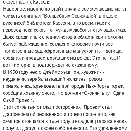
окрестностях Касселя.
Наверное, именно по этой причине все желающие могут
увидеть оригинал "Волшебных Скрижалей" в отделе
рукописей библиотеки Касселя, в то время как их
перевод пока сокрыт от чуждых любопытствующих глаз.
Даже среди иных специалистов в области криптологии
бытует заблуждение, согласно которому почти все
таинственные зашифрованные манускрипты - детища
средних и предшествовавших им веков. Это не так. И
вот - история в подтверждение сказанному.
В 1950 году некто Джеймс хэмптон, художник -
неудачник, зарабатывавший на жизнь трудом
привратника, арендовал в пригороде Нью-йорка гараж,
сообщив хозяину оного, что должен "Окончить тут Один
Свой Проект".
Этот сокрытый от глаз посторонних "Проект" стал
достоянием общественности только после того, как
хэмптон скончался в 1964 году и владелец гаража вновь
получил доступ к своей собственности. Его удивленному