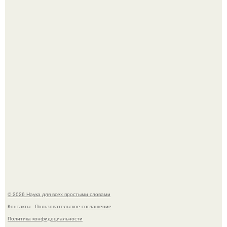
ИИ сделает богаче всех - и особенно тех, кто
зарабатывает меньше всего.
53-Летняя Джоке - одна из многих женщин, которым
помог фонд Spijt van Tattoo, основанный в Роттердаме.
© 2026 Наука для всех простыми словами
Контакты
Пользовательское соглашение
Политика конфидециальности