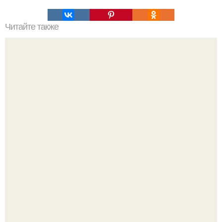
Читайте также
Мифические птицы. В мифологии разных стран большое
место занимают образы птиц.