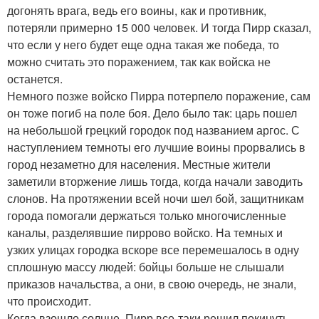
догонять врага, ведь его воины, как и противник,
потеряли примерно 15 000 человек. И тогда Пирр сказал,
что если у него будет еще одна такая же победа, то
можно считать это поражением, так как войска не
останется.
Немного позже войско Пирра потерпело поражение, сам
он тоже погиб на поле боя. Дело было так: царь пошел
на небольшой грецкий городок под названием аргос. С
наступлением темноты его лучшие воины прорвались в
город незаметно для населения. Местные жители
заметили вторжение лишь тогда, когда начали заводить
слонов. На протяжении всей ночи шел бой, защитникам
города помогали держаться только многочисленные
каналы, разделявшие пиррово войско. На темных и
узких улицах городка вскоре все перемешалось в одну
сплошную массу людей: бойцы больше не слышали
приказов начальства, а они, в свою очередь, не знали,
что происходит.
Когда взошло солнце, Пирр все-таки решил покинуть