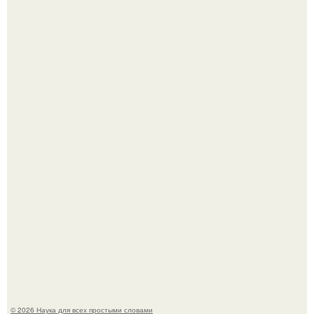
Мистические тайны кельнского собора.
Шкoльницa легла в больницу с кишечной инфекцией, а
выписалась с вич и гепатитом с.
© 2026 Наука для всех простыми словами