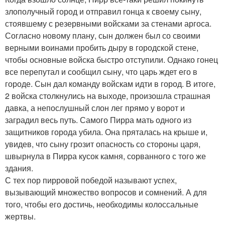
злополучный город и отправил гонца к своему сыну,
стоявшему с резервными войсками за стенами аргоса.
Согласно новому плану, сын должен был со своими
верными воинами пробить дыру в городской стене,
чтобы основные войска быстро отступили. Однако гонец
все перепутал и сообщил сыну, что царь ждет его в
городе. Сын дал команду войскам идти в город. В итоге,
2 войска столкнулись на выходе, произошла страшная
давка, а непослушный слон лег прямо у ворот и
заградил весь путь. Самого Пирра мать одного из
защитников города убила. Она пряталась на крыше и,
увидев, что сыну грозит опасность со стороны царя,
швырнула в Пирра кусок камня, сорванного с того же
здания.
С тех пор пирровой победой называют успех,
вызывающий множество вопросов и сомнений. А для
того, чтобы его достичь, необходимы колоссальные
жертвы.