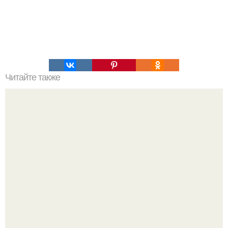
Читайте также
Это невероятное фото было сделано в чернобыле 24
апреля 1997 года.