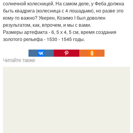
солнечной колесницей. На самом деле, у Феба должна
быть квадрига (колесница с 4 лошадьми), но разве это
кому-то важно? Уверен, Козимо I был доволен
результатом, как, впрочем, и мы с вами.
Размеры артефакта - 6, 5 х 4, 5 см, время создания
золотого рельефа - 1530 - 1545 годы.
Читайте также
Мифические птицы. В мифологии разных стран большое
место занимают образы птиц.