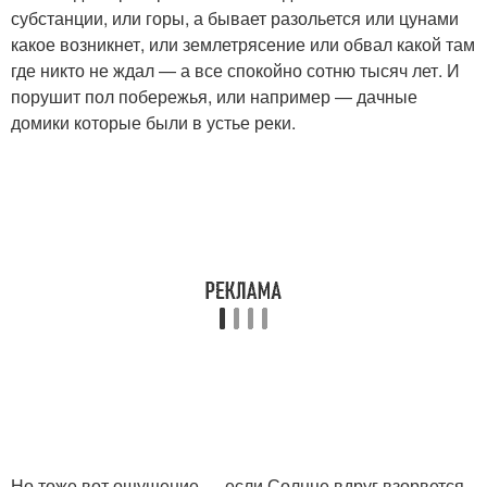
субстанции, или горы, а бывает разольется или цунами
какое возникнет, или землетрясение или обвал какой там
где никто не ждал — а все спокойно сотню тысяч лет. И
порушит пол побережья, или например — дачные
домики которые были в устье реки.
Но тоже вот ощущение — если Солнце вдруг взорвется