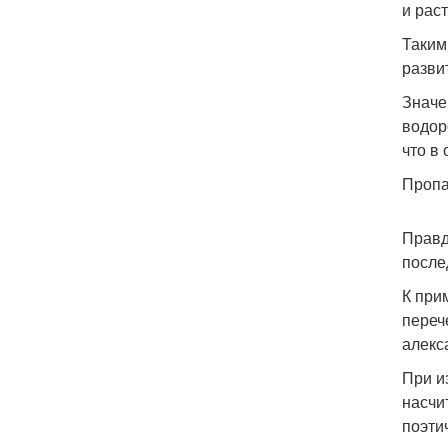
и рас
Таким
разви
Значе
водор
что в
Пропа
Правд
после
К при
переч
алекс
При и
насчи
поэти