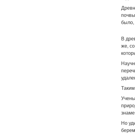
Древн
почвы
было,
В дре
же, с
котор
Научн
переч
удале
Таким
Учены
приро
знаме
Но уд
берем