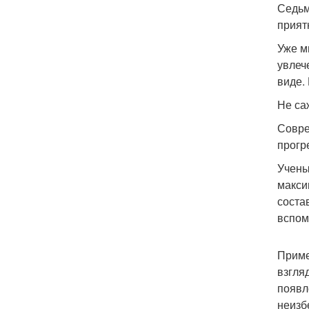
Седьм
прият
Уже м
увлеч
виде.
Не са
Совре
прогр
Учены
макси
соста
вспом
Приме
взгля
появл
неизб