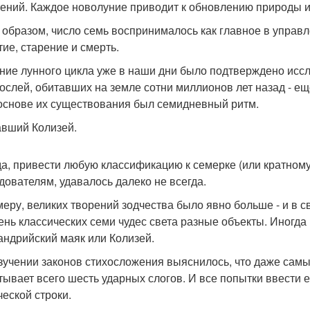
тений. Каждое новолуние приводит к обновлению природы и
 образом, число семь воспринималось как главное в управл
тие, старение и смерть.
ние лунного цикла уже в наши дни было подтверждено ис
ослей, обитавших на земле сотни миллионов лет назад - е
 основе их существования был семидневный ритм.
вший Колизей.
а, привести любую классификацию к семерке (или кратному 
дователям, удавалось далеко не всегда.
меру, великих творений зодчества было явно больше - и в 
ень классических семи чудес света разные объекты. Иногда 
андрийский маяк или Колизей.
зучении законов стихосложения выяснилось, что даже самы
тывает всего шесть ударных слогов. И все попытки ввести 
ческой строки.