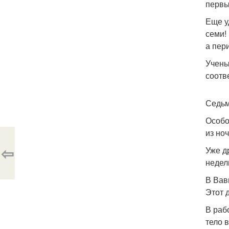
первы
Еще у
семи!
а пер
Учены
соотв
Седьм
Особо
из но
⇦
Уже д
недел
В Вав
Этот 
В раб
тело 