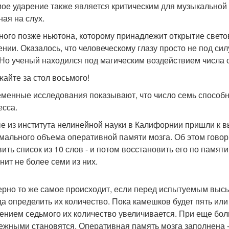
ое ударение также является критическим для музыкальной 
ная на слух.
ного позже ньютона, которому принадлежит открытие свето
ении. Оказалось, что человеческому глазу просто не под си
 Но ученый находился под магическим воздействием числа 
жайте за стол восьмого!
менные исследования показывают, что число семь способно
есса.
е из института нелинейной науки в Калифорнии пришли к вы
мального объема оперативной памяти мозга. Об этом говор
вить список из 10 слов - и потом восстановить его по пам
нит не более семи из них.
рно то же самое происходит, если перед испытуемым высы
да определить их количество. Пока камешков будет пять или
ением седьмого их количество увеличивается. При еще бо
ежными становятся. Оперативная память мозга заполнена -