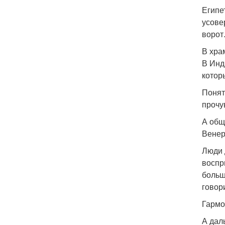
Египе
усове
ворот
В хра
В Инд
котор
Понят
прочу
А общ
Венер
Люди 
воспр
больш
говори
Гармо
А дал