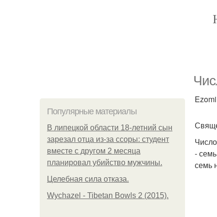
Чис
Ezomir
Популярные материалы
Свяще
В липецкой области 18-летний сын
зарезал отца из-за ссоры: студент
Число
вместе с другом 2 месяца
- сем
планировал убийство мужчины.
семь 
Целебная сила отказа.
Wychazel - Tibetan Bowls 2 (2015).