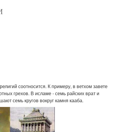
И
лигий соотносится. К примеру, в ветхом завете
ртных грехов. В исламе - семь райских врат и
ают семь кругов вокруг камня кааба.