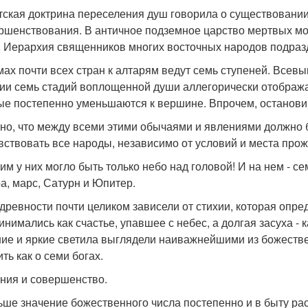
тская доктрина переселения душ говорила о существовани
ршенствования. В античное подземное царство мертвых м
. Иерархия священников многих восточных народов подразд
мах почти всех стран к алтарям ведут семь ступеней. Всев
ии семь стадий воплощенной души аллегорически отобража
ые постепенно уменьшаются к вершине. Впрочем, останови
но, что между всеми этими обычаями и явлениями должно бы
вствовать все народы, независимо от условий и места про
им у них могло быть только небо над головой! И на нем - се
а, марс, Сатурн и Юпитер.
древности почти целиком зависели от стихии, которая опр
инимались как счастье, упавшее с небес, а долгая засуха -
ие и яркие светила выглядели наиважнейшими из божестве
ть как о семи богах.
ния и совершенство.
ьше значение божественного числа постепенно и в быту ра