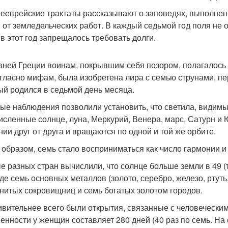
ееврейские трактаты рассказывают о заповедях, выполнен
 от земледельческих работ. В каждый седьмой год поля не 
 в этот год запрещалось требовать долги.
вней Греции воинам, покрывшим себя позором, полагалось 
огласно мифам, была изобретена лира с семью струнами, 
ый родился в седьмой день месяца.
ые наблюдения позволили установить, что светила, видимы
исленные солнце, луна, Меркурий, Венера, марс, Сатурн и 
нии друг от друга и вращаются по одной и той же орбите.
 образом, семь стало восприниматься как число гармонии и
е разных стран вычислили, что солнце больше земли в 49 (то
де семь основных металлов (золото, серебро, железо, ртуть
нитых сокровищниц и семь богатых золотом городов.
ивительнее всего были открытия, связанные с человечески
енности у женщин составляет 280 дней (40 раз по семь. Н