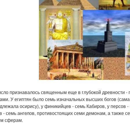
исло признавалось священным еще в глубокой древности -
ами. У египтян было семь изначальных высших богов (сама
длежала осирису), у финикийцев - семь Кабиров, у персов -
в - семь ангелов, противостоящих семи демонам, а также 
м сферам.