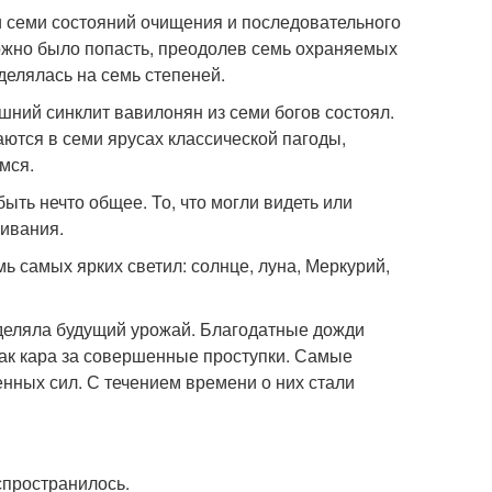
и семи состояний очищения и последовательного
ожно было попасть, преодолев семь охраняемых
елялась на семь степеней.
ышний синклит вавилонян из семи богов состоял.
ются в семи ярусах классической пагоды,
мся.
ть нечто общее. То, что могли видеть или
живания.
мь самых ярких светил: солнце, луна, Меркурий,
еделяла будущий урожай. Благодатные дожди
 как кара за совершенные проступки. Самые
нных сил. С течением времени о них стали
спространилось.