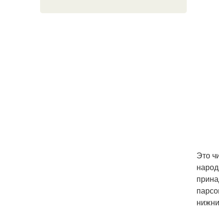
Это ч
народ
прина
парсо
нижни