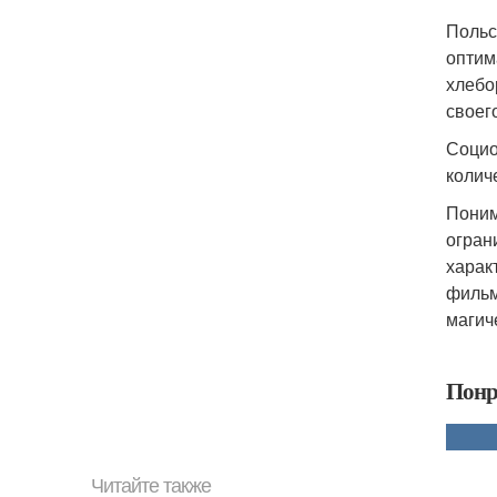
Польс
оптим
хлебо
своег
Социо
колич
Поним
огран
харак
фильм
магич
Понр
Читайте также