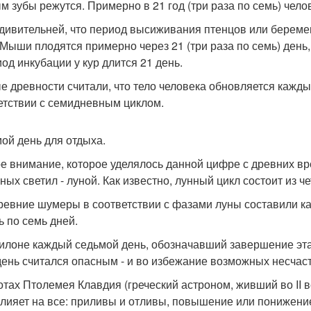
м зубы режутся. Примерно в 21 год (три раза по семь) чело
дивительней, что период высиживания птенцов или беремен
 Мыши плодятся примерно через 21 (три раза по семь) день, 
иод инкубации у кур длится 21 день.
е древности считали, что тело человека обновляется кажды
етствии с семидневным циклом.
ой день для отдыха.
е внимание, которое уделялось данной цифре с древних вр
чных светил - луной. Как известно, лунный цикл состоит из 
ревние шумеры в соответствии с фазами луны составили ка
ь по семь дней.
илоне каждый седьмой день, обозначавший завершение эта
день считался опасным - и во избежание возможных несчаст
отах Птолемея Клавдия (греческий астроном, живший во II в
влияет на все: приливы и отливы, повышение или понижение