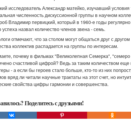
кий исследователь Александр матейко, изучавший условия т
альная численность дискуссионной группы в научном колле
роб Владимир первицкий, который в 1960-е годы регулярно 
о успеха назвал количество членов звена - семь.
логи отмечают, что за столом могут общаться друг с другом
ества коллектив распадается на группы по интересам.
аете, почему в фильмах "Великолепная Семерка", "семеро 
ичено счастливой цифрой? Ведь за таким количеством еще 
теры - а если бы героев стало больше, кто-то из них попрос
ов вряд ли читали научные трактаты на этот счет, но интуи
еские свойства цифры гармонии и совершенства.
авилось? Поделитесь с друзьями!