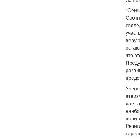
"Сейч
Соотн
колле
участ
верую
остаю
что э
Преду
разви
предс
Учены
атеиз
дает 
наибо
полит
Религ
корел