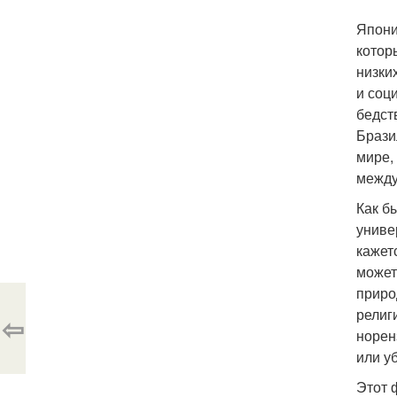
Япони
котор
низки
и соц
бедст
Брази
мире,
между
Как б
униве
кажет
может
приро
религ
⇦
норен
или у
Этот 