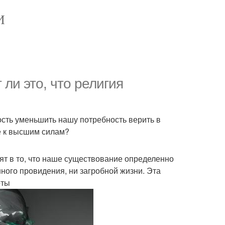
И
 ли это, что религия
ость уменьшить нашу потребность верить в
е к высшим силам?
рят в то, что наше существование определенно
нного провидения, ни загробной жизни. Эта
оты