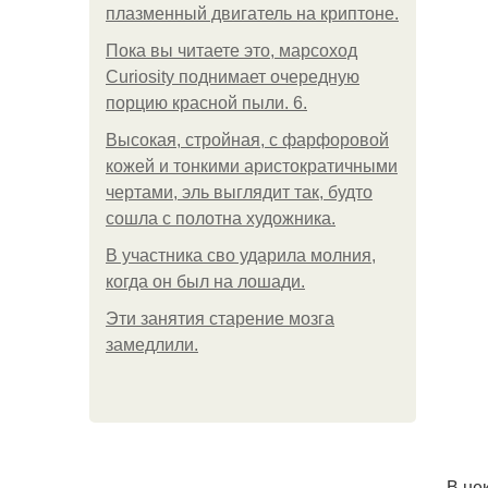
плазменный двигатель на криптоне.
Пока вы читаете это, марсоход
Curiosity поднимает очередную
порцию красной пыли. 6.
Высокая, стройная, с фарфоровой
кожей и тонкими аристократичными
чертами, эль выглядит так, будто
сошла с полотна художника.
В участника сво ударила молния,
когда он был на лошади.
Эти занятия старение мозга
замедлили.
. В н