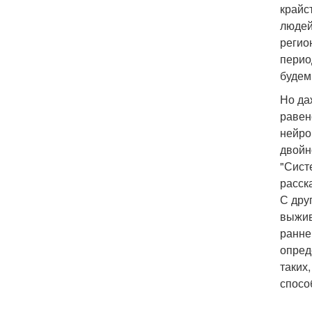
крайс
людей
регио
перио
будем
Но да
равен
нейро
двойн
"Сист
расск
С дру
выжив
ранне
опред
таких
спосо