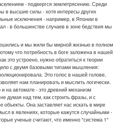
населением - подвергся землетрясению. Среди
ры в высшие силы - хотя интересы других
льные исключения - например, в Японии в
ал - в большинстве случаев в зоне бедствия мы
ешились и мы жили бы мирной жизнью в полном
Потому что потребность в боге заложена в нашей
ак это устроено, нужно обратиться к теории
 дело с двумя базовыми типами мышления:
эволюционировала. Это голос в нашей голове,
позволяет нам планировать и мыслить логически.
о и на автомате - это древний механизм
е думая над тем, как строить фразы, и с
е объекты. Она заставляет нас искать в мире
ысл в явлениях, которые кажутся случайными -
торые ученые считают, что именно "система 1"