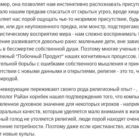
мер, она позволяет нам инстинктивно распознавать присут
ало нашим предкам спасаться от скрытых угроз, вроде хищн
вляет нас порой ощущать чье-то незримое присутствие, бу
ми, или дух неупокоенного предка, или монстр, подстерегаю
листическому восприятию мира - нам сложно воспринимать т
ние развивается довольно рано: маленькие дети, вне завис
ь в бессмертие собственной души. Поэтому многие ученые п
ежный "Побочный Продукт" наших когнитивных процессов. И
тельной борьбы с ошибками собственного мышления и приня
етствии с новыми данными и открытиями, религия - это то, ч
риродой.
неверующие переживают своего рода религиозный опыт - , 
полог Райан хорнбек нашел подтверждения того, что компьют
еленное духовное значение для некоторых игроков - наприм
оральных качеств, которым уделяется мало внимания в жиз
ный голод не утоляется религией, люди порой находят оче
енние потребности. Поэтому даже если христианство, ислам 
т новые культы.