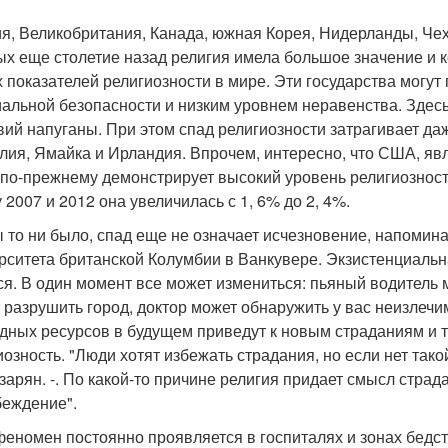
я, Великобритания, Канада, южная Корея, Нидерланды, Чехи
ых еще столетие назад религия имела большое значение и 
х показателей религиозности в мире. Эти государства могу
иальной безопасности и низким уровнем неравенства. Зде
вий напуганы. При этом спад религиозности затрагивает да
лия, Ямайка и Ирландия. Впрочем, интересно, что США, явл
 по-прежнему демонстрирует высокий уровень религиозности 
 2007 и 2012 она увеличилась с 1, 6% до 2, 4%.
ы то ни было, спад еще не означает исчезновение, напомин
рситета британской Колумбии в Ванкувере. Экзистенциальна
ся. В один момент все может измениться: пьяный водитель м
 разрушить город, доктор может обнаружить у вас неизлеч
дных ресурсов в будущем приведут к новым страданиям и тр
иозность. "Люди хотят избежать страдания, но если нет тако
зарян. -. По какой-то причине религия придает смысл страд
беждение".
феномен постоянно проявляется в госпиталях и зонах бедст