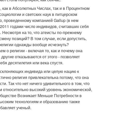
, как в Абсолютных Числах, так и в Процентном
оциологии и светских наук в питцерском
, проведенному компанией Gallup (в нем
и 2011 годами число индивидов, считавших себя
. Несмотря на то, что атеисты по-прежнему
мену позиций? В том случае, если допустить,
 религии однажды вообще исчезнуть?
м о религии - включая то, как и почему она
другие отказываются от этого - позволяет
ебя десятилетия или века спустя.
 склоняющих индивида или целую нацию к
стично религия привлекательна потому, что она
и. Так что нет ничего удивительного в том, что
м относительно высокий уровень экономической,
 Обществе Возникает Меньше Потребности в
 высоким технологиям и образованию также
обавляет ученый.