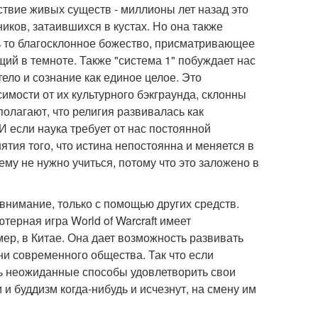
ствие живых существ - миллионы лет назад это
иков, затаившихся в кустах. Но она также
дь то благосклонное божество, присматривающее
щий в темноте. Также "система 1" побуждает нас
ело и сознание как единое целое. Это
имости от их культурного бэкграунда, склонны
олагают, что религия развивалась как
 если наука требует от нас постоянной
тия того, что истина непостоянна и меняется в
ему не нужно учиться, потому что это заложено в
внимание, только с помощью других средств.
ерная игра World of Warcraft имеет
ер, в Китае. Она дает возможность развивать
ни современного общества. Так что если
нь неожиданные способы удовлетворить свои
и буддизм когда-нибудь и исчезнут, на смену им