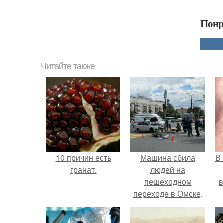
Понр
Читайте также
10 причин есть
Машина сбила
В
гранат.
людей на
пешеходном
в
переходе в Омске,
пострадали 8
человек.