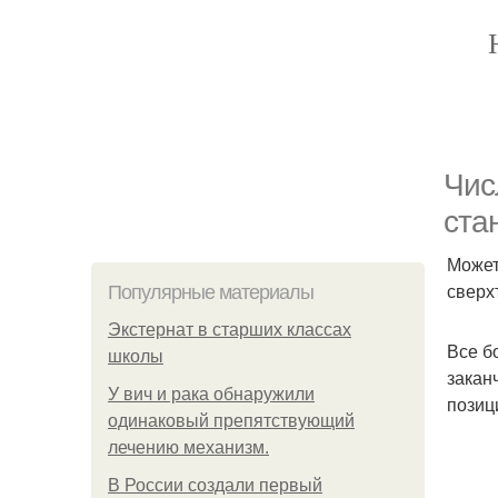
Чис
ста
Может
сверх
Популярные материалы
Экстернат в старших классах
Все б
школы
закан
У вич и рака обнаружили
позиц
одинаковый препятствующий
лечению механизм.
В России создали первый