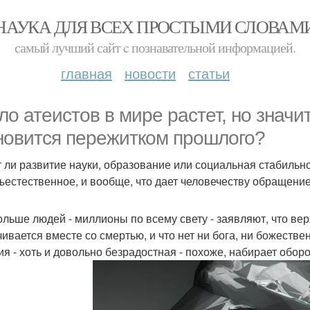
НАУКА ДЛЯ ВСЕХ ПРОСТЫМИ СЛОВАМ
самый лучший сайт c познавательной информацией.
главная
новости
статьи
ло атеистов в мире растет, но значит
новится пережитком прошлого?
 ли развитие науки, образование или социальная стабильн
ъестественное, и вообще, что дает человечеству обращени
ольше людей - миллионы по всему свету - заявляют, что ве
чивается вместе со смертью, и что нет ни бога, ни божестве
ия - хоть и довольно безрадостная - похоже, набирает обор