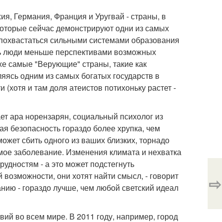
я, Германия, Франция и Уругвай - страны, в
которые сейчас демонстрируют одни из самых
т похвастаться сильными системами образования
сь люди меньше перспективами возможных
же самые "Верующие" страны, такие как
яясь одним из самых богатых государств в
(хотя и там доля атеистов потихоньку растет -
ает ара норензарян, социальный психолог из
я безопасность гораздо более хрупка, чем
ожет сбить одного из ваших близких, торнадо
имое заболевание. Изменения климата и нехватка
удностям - а это может подстегнуть
й возможности, они хотят найти смысл, - говорит
⇨
анию - гораздо лучше, чем любой светский идеал
вий во всем мире. В 2011 году, например, город