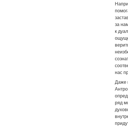
Напри
помог
заста
за на
к дуа
ощуще
верит
неизб
созна
соотв
нас п
Даже 
Антро
опред
ряд м
духов
внутр
приду