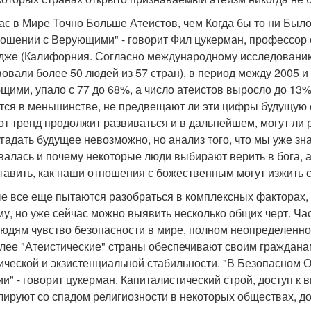
ас в Мире Точно Больше Атеистов, чем Когда бы то ни Было
ошении с Верующими" - говорит Фил цукерман, профессор с
дже (Калифорния. Согласно международному исследованию
вовали более 50 людей из 57 стран), в период между 2005 
щими, упало с 77 до 68%, а число атеистов выросло до 13%
тся в меньшинстве, не предвещают ли эти цифры будущую с
тот тренд продолжит развиваться и в дальнейшем, могут ли
гадать будущее невозможно, но анализ того, что мы уже знае
валась и почему некоторые люди выбирают верить в бога, а 
тавить, как наши отношения с божественным могут изжить с
е все еще пытаются разобраться в комплексных факторах,
му, но уже сейчас можно выявить несколько общих черт. Ча
людям чувство безопасности в мире, полном неопределенност
лее "Атеистические" страны обеспечивают своим граждана
ической и экзистенциальной стабильности. "В Безопасном
ии" - говорит цукерман. Капиталистический строй, доступ к
лируют со спадом религиозности в некоторых обществах, д