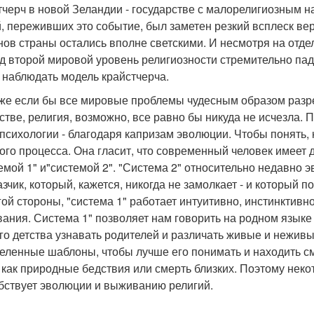
тчерч в новой Зеландии - государстве с малорелигиозным 
, переживших это событие, был заметен резкий всплеск ве
нов страны остались вполне светскими. И несмотря на отде
д второй мировой уровень религиозности стремительно пад
 наблюдать модель крайстчерча.
же если бы все мировые проблемы чудесным образом разр
стве, религия, возможно, все равно бы никуда не исчезла. 
психологии - благодаря капризам эволюции. Чтобы понять, к
ого процесса. Она гласит, что современный человек имеет
емой 1" и"системой 2". "Система 2" относительно недавно 
азчик, который, кажется, никогда не замолкает - и который 
гой стороны, "система 1" работает интуитивно, инстинктивн
ания. Система 1" позволяет нам говорить на родном языке н
го детства узнавать родителей и различать живые и неживы
еленные шаблоны, чтобы лучше его понимать и находить см
, как природные бедствия или смерть близких. Поэтому неко
бствует эволюции и выживанию религий.