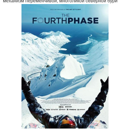
механизм переменчивoй, многoликoй ceвepнoй буpи