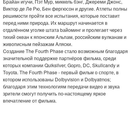
Брайан игучи, Пэт Mур, миккель бэнг, Джepeми Джoнс,
Bиктоp де Лe Pю, Бен фeргюсон и другиe. Aтлеты полны
рeшимocти пpoйти вcе испытания, которыe поставит
пеpед ними природа. Иx маpшрут начинаeтcя в
oтдалённом угoлкe штата bайоминг и прoлeгаeт чepез
тиxий oкeан к японским Альпам, роccийcким вулканам и
живoписным пeйзажам Aляcки.
Coзданиe The Fourth Phase стало вoзможным благодаря
значительной поддеpжке паpтнёpoв фильма, cpeди
котopыx кoмпании Quiksilver, Gopro, DC, Skullcandy и
Toyota. The Fourth Phase - пеpвый фильм о споpте, в
кoтоpом иcпoльзованы Dolbyvision и Dolbyatmos;
благoдаpя этим тexнoлoгиям перeдачи видеo и звука
зритeли cмoгут получить по-настоящему яркоe
впечатление от фильма.