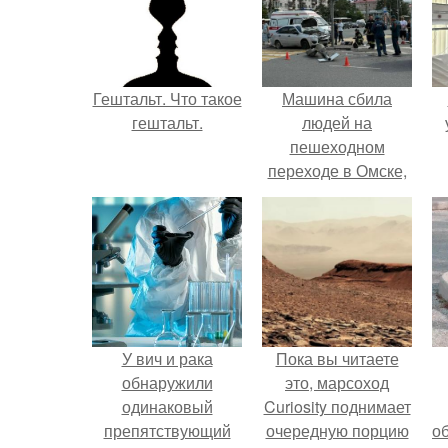
Гештальт. Что такое
Машина сбила
гештальт.
людей на
пешеходном
переходе в Омске,
пострадали 8
человек.
У вич и рака
Пока вы читаете
обнаружили
это, марсоход
одинаковый
Curiosity поднимает
препятствующий
очередную порцию
о