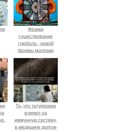
али
Физики
существование
глюбола - новой
формы материи
подтвердили.
ии
То, что татуировки
ла
влияют на
ию.
иммунную систему,
в медицине долгое