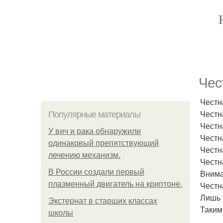
Чес
Честн
Честн
Популярные материалы
Честн
У вич и рака обнаружили
Честн
одинаковый препятствующий
Честн
лечению механизм.
Честн
В России создали первый
Внима
плазменный двигатель на криптоне.
Честн
Лишь 
Экстернат в старших классах
Таким
школы