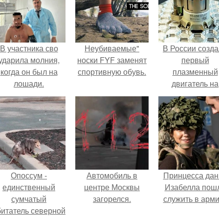
В участника сво
Неубиваемые"
В России созд
ударила молния,
носки FYF заменят
первый
когда он был на
спортивную обувь.
плазменный
лошади.
двигатель на
криптоне.
Опоссум -
Автомобиль в
Принцесса дан
единственный
центре Москвы
Изабелла пош
сумчатый
загорелся.
служить в арм
битатель северной