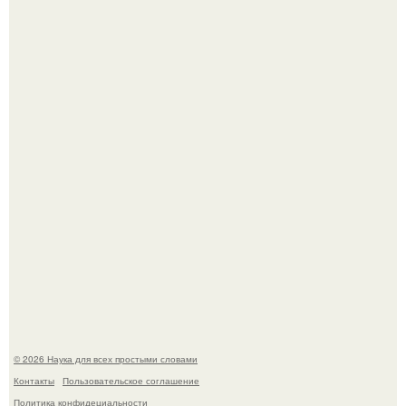
Историки рассказали, какие мифы о древней Греции нам
навязало кино.
Корейский зонд снял свежий кратер на луне от
столкновения с обломком Falcon 9.
© 2026 Наука для всех простыми словами
Контакты
Пользовательское соглашение
Политика конфидециальности