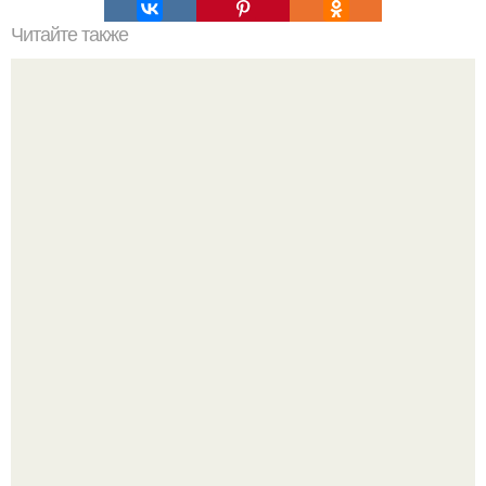
Читайте также
7 вещей, которые стоит держать в секрете.
Под нижним Новгородом нашли женский головной убор
муромы возрастом 1400 лет.