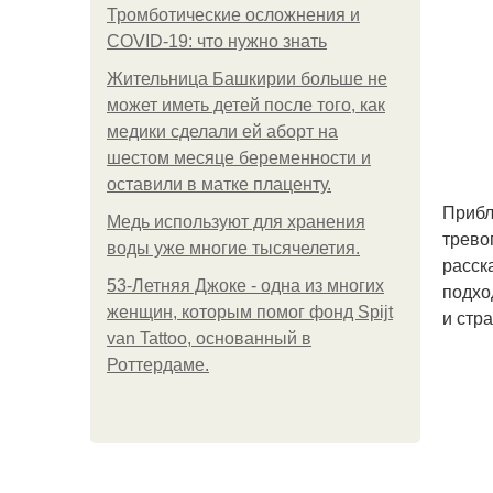
Тромботические осложнения и
COVID-19: что нужно знать
Жительница Башкирии больше не
может иметь детей после того, как
медики сделали ей аборт на
шестом месяце беременности и
оставили в матке плаценту.
Прибл
Медь используют для хранения
трево
воды уже многие тысячелетия.
расск
53-Летняя Джоке - одна из многих
подхо
женщин, которым помог фонд Spijt
и стра
van Tattoo, основанный в
Роттердаме.