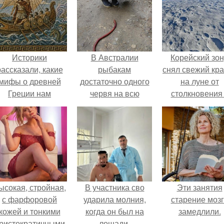
Историки
В Австралии
Корейский зо
рассказали, какие
рыбакам
снял свежий кр
мифы о древней
достаточно одного
на луне от
Греции нам
червя на всю
столкновения
навязало кино.
рыбалку.
обломком Falcon
ысокая, стройная,
В участника сво
Эти занятия
с фарфоровой
ударила молния,
старение моз
кожей и тонкими
когда он был на
замедлили.
ристократичными
лошади.