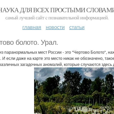
НАУКА ДЛЯ ВСЕХ ПРОСТЫМИ СЛОВАМ
самый лучший сайт c познавательной информацией.
главная
новости
статьи
тово болото. Урал.
из паранормальных мест России - это "Чертово Болото", на
. И если даже на карте это место никак не обозначено, так
 различных загадочных аномалий, которые случаются здесь 