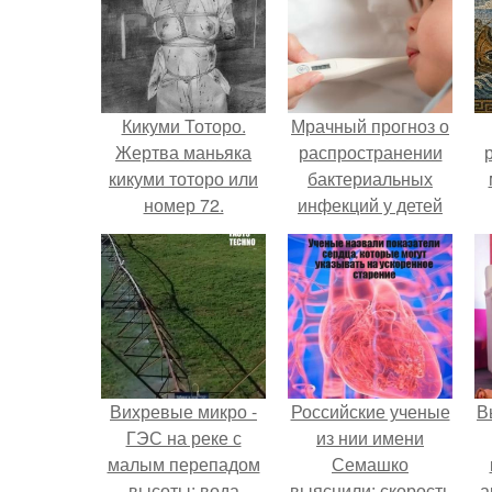
Кикуми Тоторо.
Мрачный прогноз о
Жертва маньяка
распространении
кикуми тоторо или
бактериальных
номер 72.
инфекций у детей
вышел.
Вихревые микро -
Российские ученые
В
ГЭС на реке с
из нии имени
малым перепадом
Семашко
высоты: вода
выяснили: скорость
а