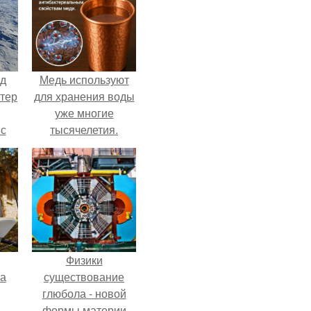
нд
Медь используют
атер
для хранения воды
уже многие
 с
тысячелетия.
 9.
Физики
га
существование
глюбола - новой
формы материи