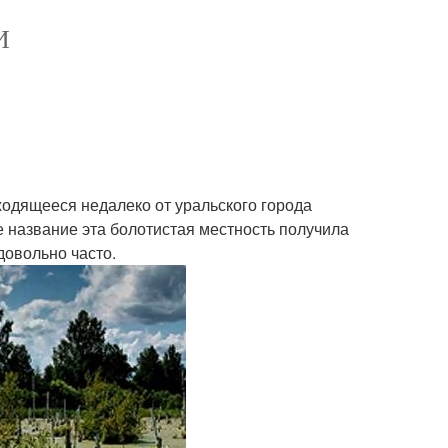
И
ходящееся недалеко от уральского города
ое название эта болотистая местность получила
довольно часто.