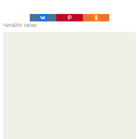
Читайте также
Лекарства при кишечных расстройствах. Первая помощь
при острой диарее