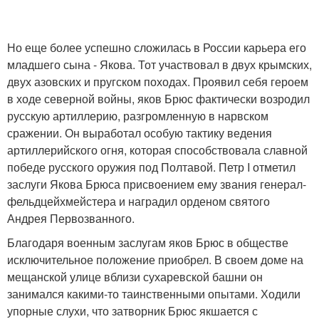
Но еще более успешно сложилась в России карьера его
младшего сына - Якова. Тот участвовал в двух крымских,
двух азовских и пругском походах. Проявил себя героем
в ходе северной войны, яков Брюс фактически возродил
русскую артиллерию, разгромленную в нарвском
сражении. Он выработал особую тактику ведения
артиллерийского огня, которая способствовала славной
победе русского оружия под Полтавой. Петр I отметил
заслуги Якова Брюса присвоением ему звания генерал-
фельдцейхмейстера и наградил орденом святого
Андрея Первозванного.
Благодаря военным заслугам яков Брюс в обществе
исключительное положение приобрел. В своем доме на
мещанской улице вблизи сухаревской башни он
занимался какими-то таинственными опытами. Ходили
упорные слухи, что затворник Брюс якшается с