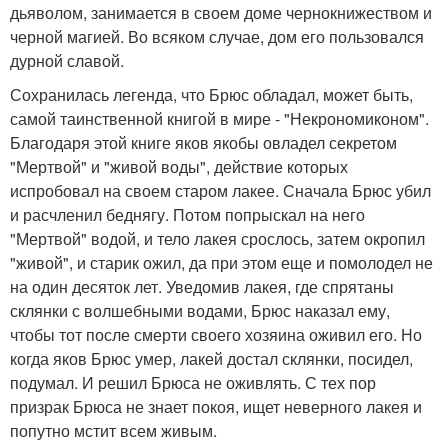
дьяволом, занимается в своем доме чернокнижеством и
черной магией. Во всяком случае, дом его пользовался
дурной славой.
Сохранилась легенда, что Брюс обладал, может быть,
самой таинственной книгой в мире - "Некрономиконом".
Благодаря этой книге яков якобы овладел секретом
"Мертвой" и "живой воды", действие которых
испробовал на своем старом лакее. Сначала Брюс убил
и расчленил беднягу. Потом попрыскал на него
"Мертвой" водой, и тело лакея срослось, затем окропил
"живой", и старик ожил, да при этом еще и помолодел не
на один десяток лет. Уведомив лакея, где спрятаны
склянки с волшебными водами, Брюс наказал ему,
чтобы тот после смерти своего хозяина оживил его. Но
когда яков Брюс умер, лакей достал склянки, посидел,
подумал. И решил Брюса не оживлять. С тех пор
призрак Брюса не знает покоя, ищет неверного лакея и
попутно мстит всем живым.