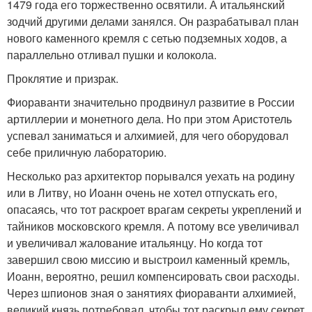
1479 года его торжественно освятили. А итальянский
зодчий другими делами занялся. Он разрабатывал план
нового каменного кремля с сетью подземных ходов, а
параллельно отливал пушки и колокола.
Проклятие и призрак.
Фиораванти значительно продвинул развитие в России
артиллерии и монетного дела. Но при этом Аристотель
успевал заниматься и алхимией, для чего оборудовал
себе приличную лабораторию.
Несколько раз архитектор порывался уехать на родину
или в Литву, но Иоанн очень не хотел отпускать его,
опасаясь, что тот раскроет врагам секреты укреплений и
тайников московского кремля. А потому все увеличивал
и увеличивал жалование итальянцу. Но когда тот
завершил свою миссию и выстроил каменный кремль,
Иоанн, вероятно, решил компенсировать свои расходы.
Через шпионов зная о занятиях фиораванти алхимией,
великий князь потребовал, чтобы тот раскрыл ему секрет