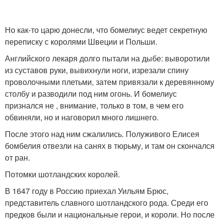
Но как-то царю донесли, что бомелиус ведет секретную
переписку с королями Швеции и Польши.
Английского лекаря долго пытали на дыбе: выворотили
из суставов руки, вывихнули ноги, изрезали спину
проволочными плетьми, затем привязали к деревянному
столбу и разводили под ним огонь. И бомелиус
признался не , внимание, только в том, в чем его
обвиняли, но и наговорил много лишнего.
После этого над ним сжалились. Полуживого Елисея
бомбелия отвезли на санях в тюрьму, и там он скончался
от ран.
Потомки шотландских королей.
В 1647 году в Россию приехал Уильям Брюс,
представитель славного шотландского рода. Среди его
предков были и национальные герои, и короли. Но после