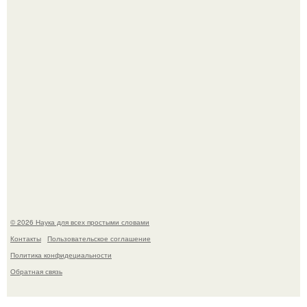
зарабатывает меньше всего.
Агент фбр украл $1 млн в крипте, запомнив сид - фразы
из дела, и советовался с Chatgpt, как их потратить.
© 2026 Наука для всех простыми словами
Контакты
Пользовательское соглашение
Политика конфидециальности
Обратная связь