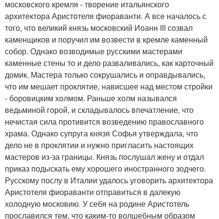
московского кремля - творение итальянского
архитектора Аристотеля фиораванти. А все началось с
того, что великий князь московский Иоанн III созвал
каменщиков и поручил им возвести в кремле каменный
собор. Однако возводимые русскими мастерами
каменные стены то и дело разваливались, как карточный
домик. Мастера только сокрушались и оправдывались,
что им мешает проклятие, нависшее над местом стройки
- боровицким холмом. Раньше холм назывался
ведьминой горой, и складывалось впечатление, что
нечистая сила противится возведению православного
храма. Однако супруга князя Софья утверждала, что
дело не в проклятии и нужно пригласить настоящих
мастеров из-за границы. Князь послушал жену и отдал
приказ подыскать ему хорошего иностранного зодчего.
Русскому послу в Италии удалось уговорить архитектора
Аристотеля фиораванти отправиться в далекую
холодную московию. У себя на родине Аристотель
прославился тем, что каким-то волшебным образом