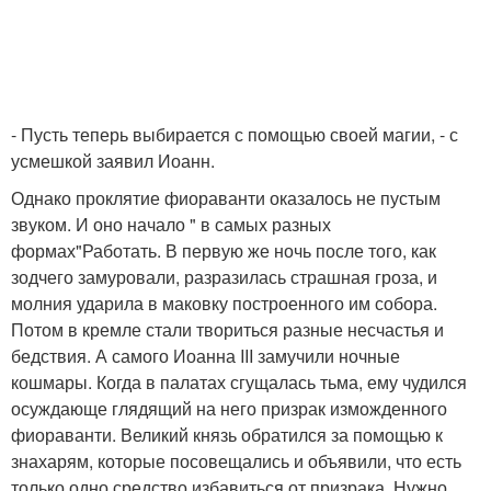
- Пусть теперь выбирается с помощью своей магии, - с
усмешкой заявил Иоанн.
Однако проклятие фиораванти оказалось не пустым
звуком. И оно начало " в самых разных
формах"Работать. В первую же ночь после того, как
зодчего замуровали, разразилась страшная гроза, и
молния ударила в маковку построенного им собора.
Потом в кремле стали твориться разные несчастья и
бедствия. А самого Иоанна III замучили ночные
кошмары. Когда в палатах сгущалась тьма, ему чудился
осуждающе глядящий на него призрак изможденного
фиораванти. Великий князь обратился за помощью к
знахарям, которые посовещались и объявили, что есть
только одно средство избавиться от призрака. Нужно