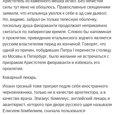
Аристотель из каменного мешка исчез. Без нечистой
силы тут явно не обошлось. Православные священники
заявили, что итальянца уволок к себе в ад сам дьявол.
Но, видимо, забрал он только телесную оболочку,
поскольку душа фиораванти продолжает неприкаянно
скитаться по лабиринтам кремля. Словно бы напоминая
о проклятии, привидение итальянского зодчего является
русским властителям перед их кончиной. Говорят, что
одной из причин, побудивших Петра I перенести столицу
из Москвы в Петербург, было желание не встречаться с
призраком Аристотеля фиораванти и избежать его
проклятия.
Коварный лекарь.
Иоанн грозный тоже пригрел подле себя иностранного
чернокнижника, только не в качестве архитектора, а в
качестве врача. Элизиус бомелиус, английский лекарь и
авантюрист, которого при дворе русского царя называли
Елисеем бомбелием, сначала пользовался