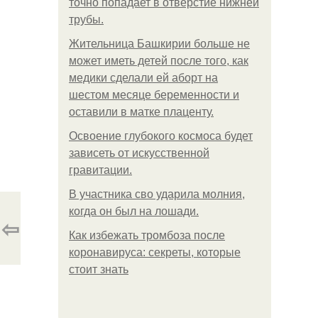
точно попадает в отверстие нижней
трубы.
Жительница Башкирии больше не
может иметь детей после того, как
медики сделали ей аборт на
шестом месяце беременности и
оставили в матке плаценту.
Освоение глубокого космоса будет
зависеть от искусственной
гравитации.
В участника сво ударила молния,
когда он был на лошади.
⇦
Как избежать тромбоза после
коронавируса: секреты, которые
стоит знать