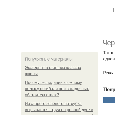
Чер
Таког
одноз
Популярные материалы
Экстернат в старших классах
Рекла
школы
Почему экспедиции к южному
Понр
полюсу погибали при загадочных
обстоятельствах?
Из старого зелёного патрубка
вырывается струя по ровной дуге и