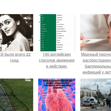
Ей было всего 22
100 английских
Мрачный прогно
года.
глаголов движения
распространен
и действия.
бактериальны
инфекций у де
вышел.