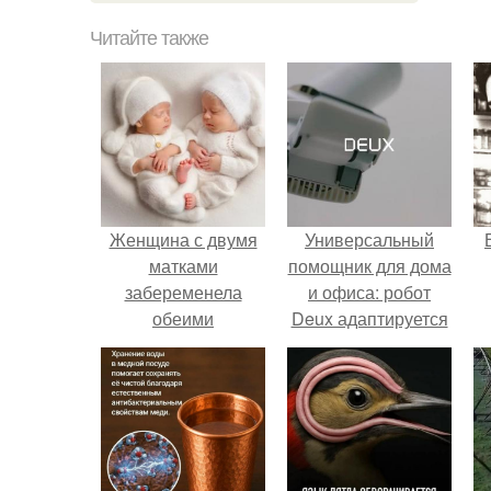
Читайте также
Женщина с двумя
Универсальный
матками
помощник для дома
забеременела
и офиса: робот
обеими
Deux адаптируется
одновременно -
к разным задачам.
вероятность такого
1: 50 000 000.