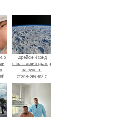
з о
Корейский зонд
ии
снял свежий кратер
х
на луне от
тей
столкновения с
обломком Falcon 9.