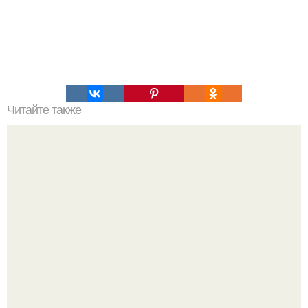
Читайте также
Под супервулканом йеллоустоуна скопилось впятеро
больше магмы, чем считали геологи.