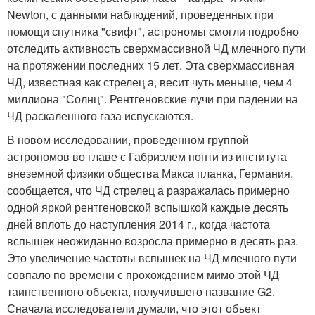
Newton, с данными наблюдений, проведенных при
помощи спутника "свифт", астрономы смогли подробно
отследить активность сверхмассивной ЧД млечного пути
на протяжении последних 15 лет. Эта сверхмассивная
ЧД, известная как стрелец а, весит чуть меньше, чем 4
миллиона "Солнц". Рентгеновские лучи при падении на
ЧД раскаленного газа испускаются.
В новом исследовании, проведенном группой
астрономов во главе с Габриэлем понти из института
внеземной физики общества Макса планка, Германия,
сообщается, что ЧД стрелец а разражалась примерно
одной яркой рентгеновской вспышкой каждые десять
дней вплоть до наступления 2014 г., когда частота
вспышек неожиданно возросла примерно в десять раз.
Это увеличение частоты вспышек на ЧД млечного пути
совпало по времени с прохождением мимо этой ЧД
таинственного объекта, получившего название G2.
Сначала исследователи думали, что этот объект