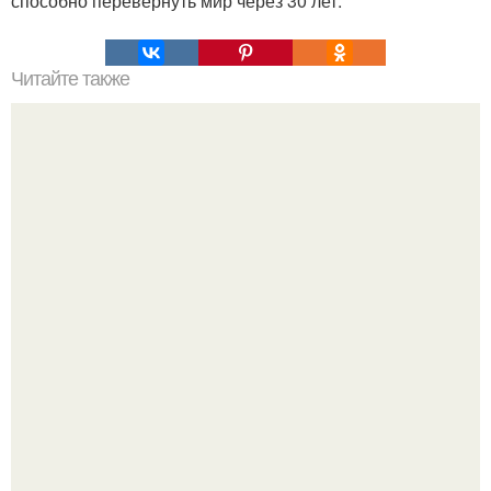
способно перевернуть мир через 30 лет.
Читайте также
Правдоподобно ли полагать, что большая часть
палеолитического искусства рупестриса была
уничтожена?