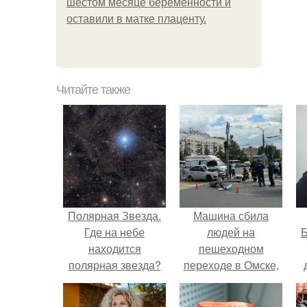
шестом месяце беременности и
оставили в матке плаценту.
Читайте также
Полярная Звезда.
Машина сбила
Где на небе
людей на
Б
находится
пешеходном
полярная звезда?
переходе в Омске,
пострадали 8
к
человек.
е