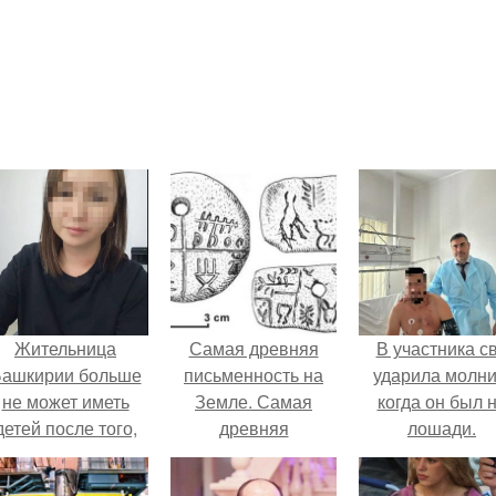
Жительница
Самая древняя
В участника с
ашкирии больше
письменность на
ударила молни
не может иметь
Земле. Самая
когда он был 
детей после того,
древняя
лошади.
ак медики сделали
письменность.
й аборт на шестом