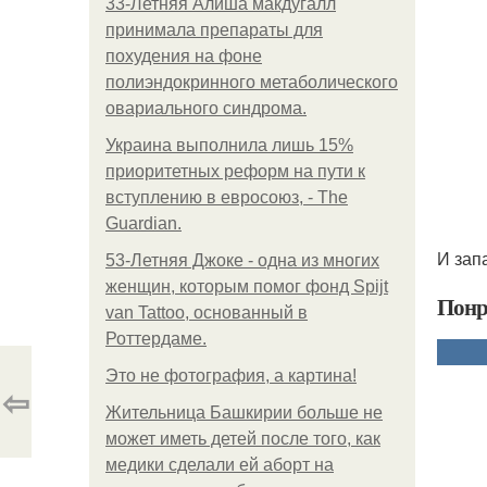
33-Летняя Алиша макдугалл
принимала препараты для
похудения на фоне
полиэндокринного метаболического
овариального синдрома.
Украина выполнила лишь 15%
приоритетных реформ на пути к
вступлению в евросоюз, - The
Guardian.
И запа
53-Летняя Джоке - одна из многих
женщин, которым помог фонд Spijt
Понр
van Tattoo, основанный в
Роттердаме.
Это не фотография, а картина!
⇦
Жительница Башкирии больше не
может иметь детей после того, как
медики сделали ей аборт на