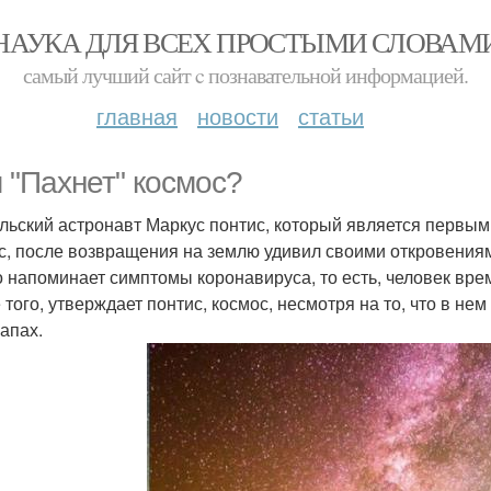
НАУКА ДЛЯ ВСЕХ ПРОСТЫМИ СЛОВАМ
самый лучший сайт c познавательной информацией.
главная
новости
статьи
 "Пaxнет" космос?
льский астронавт Маркус понтис, который является первым
с, после возвращения на землю удивил своими откровениями
о напоминает симптомы коронавируса, то есть, человек вр
 того, утверждает понтис, космос, несмотря на то, что в не
запах.