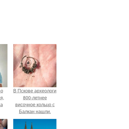
во
В Пскове археологи
я,
800-летнее
на
височное кольцо с
Балкан нашли.