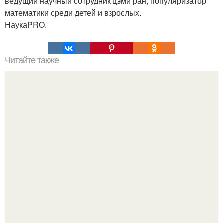
ведущий научный сотрудник цэми ран, популяризатор
математики среди детей и взрослых.
НаукаPRO.
Читайте также
Математик Джордж Данциг математическую проблему за
домашнее задание принял.