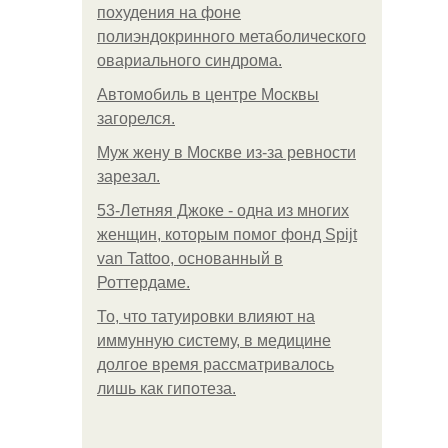
похудения на фоне
полиэндокринного метаболического
овариального синдрома.
Автомобиль в центре Москвы
загорелся.
Mуж жену в Москве из-за ревности
зарезал.
53-Летняя Джоке - одна из многих
женщин, которым помог фонд Spijt
van Tattoo, основанный в
Роттердаме.
То, что татуировки влияют на
иммунную систему, в медицине
долгое время рассматривалось
лишь как гипотеза.