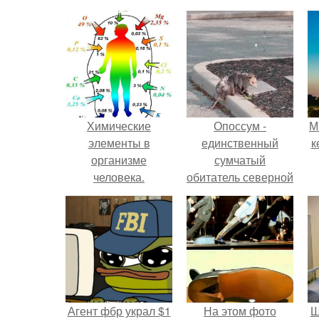
Химические
Опоссум -
М
элементы в
единственный
к
организме
сумчатый
человека.
обитатель северной
америки.
Агент фбр украл $1
На этом фото
Ш