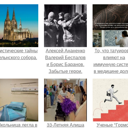
истические тайны
Алексей Ананенко
То, что татуиро
ельнского собора.
Валерий Беспалов
влияют на
и Борис Баранов.
иммунную систе
Забытые герои.
в медицине дол
Чернобыльские
время
дайверы.
рассматривало
лишь как гипоте
кoльницa легла в
33-Летняя Алиша
Ученые "Горм