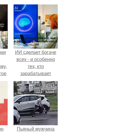
вки
ИИ сделает богаче
всех - и особенно
му,
тех, кто
гое
зарабатывает
меньше всего.
сь
за.
он
Пьяный мужчина