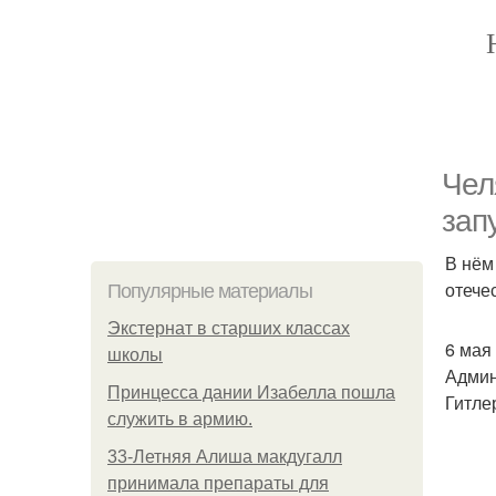
Чел
зап
В нём
отече
Популярные материалы
Экстернат в старших классах
6 мая
школы
Админ
Принцесса дании Изабелла пошла
Гитле
служить в армию.
33-Летняя Алиша макдугалл
принимала препараты для