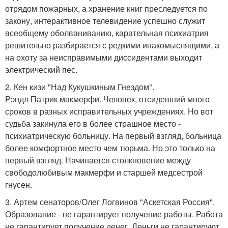
отрядом пожарных, а хранение книг преследуется по
закону, интерактивное телевидение успешно служит
всеобщему оболваниванию, карательная психиатрия
решительно разбирается с редкими инакомыслящими, а
на охоту за неисправимыми диссидентами выходит
электрический пес.
2. Кен кизи "Над Кукушкиным Гнездом".
Рэндл Патрик макмерфи. Человек, отсидевший много
сроков в разных исправительных учреждениях. Но вот
судьба закинула его в более страшное место -
психиатрическую больницу. На первый взгляд, больница
более комфортное место чем тюрьма. Но это только на
первый взгляд. Начинается столкновение между
свободолюбивым макмерфи и старшей медсестрой
гнусен.
3. Артем сенаторов/Олег Логвинов "Аскетская Россия".
Образование - не гарантирует получение работы. Работа
не гарантирует получение денег. Деньги не гарантируют