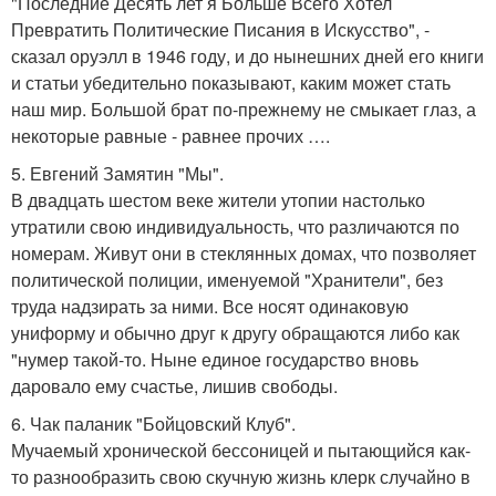
"Последние Десять лет я Больше Всего Хотел
Превратить Политические Писания в Искусство", -
сказал оруэлл в 1946 году, и до нынешних дней его книги
и статьи убедительно показывают, каким может стать
наш мир. Большой брат по-прежнему не смыкает глаз, а
некоторые равные - равнее прочих ….
5. Евгений Замятин "Мы".
В двадцать шестом веке жители утопии настолько
утратили свою индивидуальность, что различаются по
номерам. Живут они в стеклянных домах, что позволяет
политической полиции, именуемой "Хранители", без
труда надзирать за ними. Все носят одинаковую
униформу и обычно друг к другу обращаются либо как
"нумер такой-то. Ныне единое государство вновь
даровало ему счастье, лишив свободы.
6. Чак паланик "Бойцовский Клуб".
Мучаемый хронической бессоницей и пытающийся как-
то разнообразить свою скучную жизнь клерк случайно в