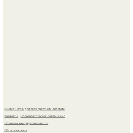
Медь используют для хранения воды уже многие
тысячелетия.
Учёные живую клетку из неживых молекул собрали.
© 2026 Наука для всех простыми словами
Контакты
Пользовательское соглашение
Политика конфидециальности
Обратная связь