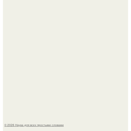
ИИ сделает богаче всех - и особенно тех, кто
зарабатывает меньше всего.
Пока зрители восхищались эффектной картинкой,
создатели фильма фактически построили одну из самых
точных визуальных моделей чёрной дыры.
© 2026 Наука для всех простыми словами