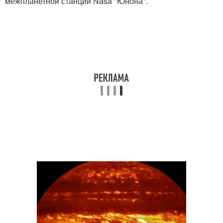
межпланетной станции Nasa "Юнона".