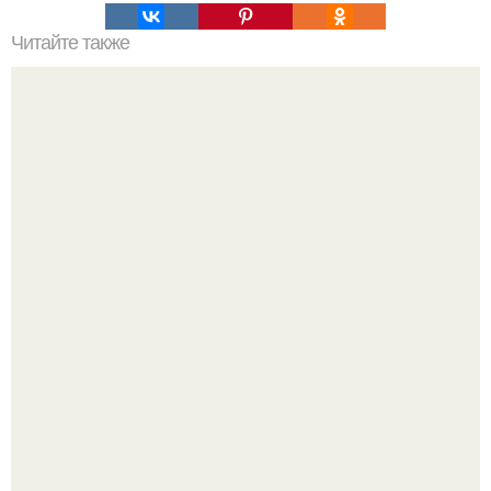
Читайте также
Это невероятное фото было сделано в чернобыле 24
апреля 1997 года.
В Пскове археологи 800-летнее височное кольцо с