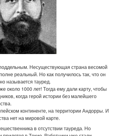
ся поддельным. Несуществующая страна весомой
полне реальный. Но как получилось так, что он
но называется тауред.
е около 1000 лет! Тогда ему дали карту, чтобы
дников, когда герой истории без малейшего
ства.
опейском континенте, на территории Андорры. И
ства нет на мировой карте.
ешественника в отсутствии тауреда. Но
и прилетел в Токио. Работники уже стали