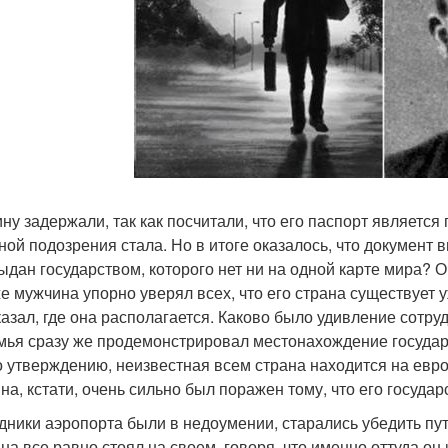
ну задержали, так как посчитали, что его паспорт являет
ной подозрения стала. Но в итоге оказалось, что документ в
ыдан государством, которого нет ни на одной карте мира? О
е мужчина упорно уверял всех, что его страна существует уж
казал, где она располагается. Каково было удивление сотру
мья сразу же продемонстрировал местонахождение государ
о утверждению, неизвестная всем страна находится на евр
на, кстати, очень сильно был поражен тому, что его государ
дники аэропорта были в недоумении, старались убедить пут
на все равно стоял на своем, говоря, что именно оттуда он 