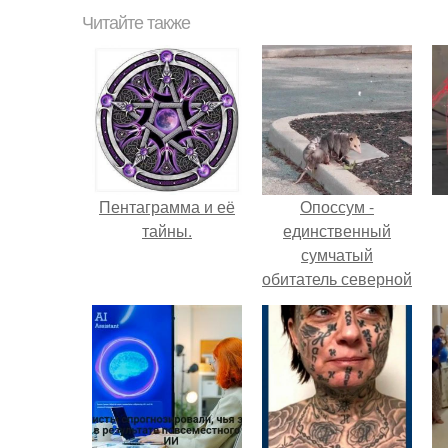
Читайте также
Пентаграмма и её
Опоссум -
тайны.
единственный
сумчатый
обитатель северной
америки.