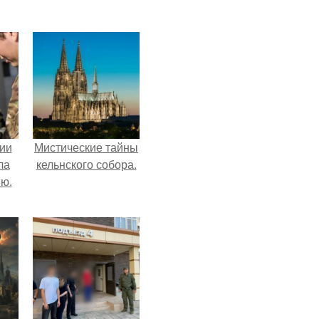
ии
Мистические тайны
ла
кельнского собора.
ию.