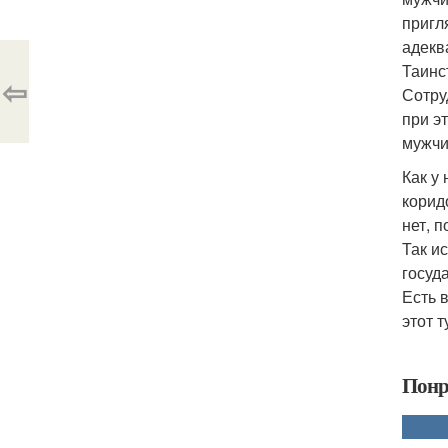
пригл
адекв
Таинс
⇦
Сотру
при э
мужчи
Как у
корид
нет, 
Так и
госуда
Есть 
этот т
Понр