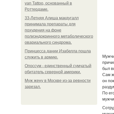
van Tattoo, основанный в
Роттердаме.
33-Летняя Алиша макдугалл
принимала препараты для
похудения на фоне
полиэндокринного метаболического
овариального синдрома.
Принцесса дании Изабелла пошла
Мужчи
служить в армию.
причи
Опоссум - единственный сумчатый
был в
обитатель северной америки.
Сам ж
он по
Mуж жену в Москве из-за ревности
разду
зарезал.
По ег
мужчи
Сотру
мужчи