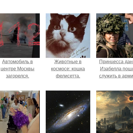
Автомобиль в
Животные в
Принцесса дан
центре Москвы
космосе: кошка
Изабелла пош
загорелся.
фелисетта.
служить в арм