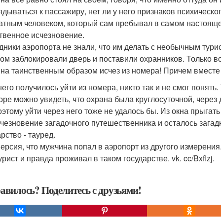
ядываться к пассажиру, нет ли у него признаков психическо
атным человеком, который сам пребывал в самом настояще
твенное исчезновение.
дники аэропорта не знали, что им делать с необычным тури
том заблокировали дверь и поставили охранников. Только в
на таинственным образом исчез из номера! Причем вместе
 него получилось уйти из номера, никто так и не смог понят
оре можно увидеть, что охрана была круглосуточной, через
поэтому уйти через него тоже не удалось бы. Из окна прыгат
счезновение загадочного путешественника и осталось загадко
рство - тауред.
версия, что мужчина попал в аэропорт из другого измерения
урист и правда проживал в таком государстве. vk. cc/Bxflzj.
авилось? Поделитесь с друзьями!