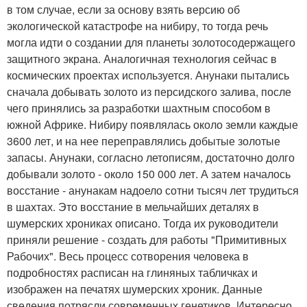
в том случае, если за основу взять версию об
экологической катастрофе на нибиру, то тогда речь
могла идти о создании для планеты золотосодержащего
защитного экрана. Аналогичная технология сейчас в
космических проектах используется. Анунаки пытались
сначала добывать золото из персидского залива, после
чего принялись за разработки шахтным способом в
южной Африке. Нибиру появлялась около земли каждые
3600 лет, и на нее переправлялись добытые золотые
запасы. Анунаки, согласно летописям, достаточно долго
добывали золото - около 150 000 лет. А затем началось
восстание - анунакам надоело сотни тысяч лет трудиться
в шахтах. Это восстание в мельчайших деталях в
шумерских хрониках описано. Тогда их руководители
приняли решение - создать для работы "Примитивных
Рабочих". Весь процесс сотворения человека в
подробностях расписан на глиняных табличках и
изображен на печатях шумерских хроник. Данные
сведения потрясли современных генетиков. Интересно,