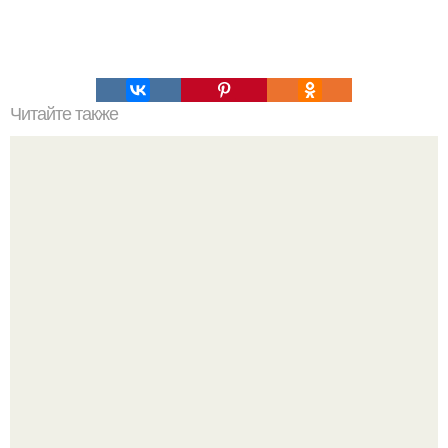
Читайте также
Это невероятное фото было сделано в чернобыле 24
апреля 1997 года.