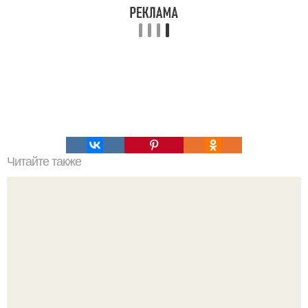
Читайте также
Армейский тест на психику. Армейский психологический
тест.