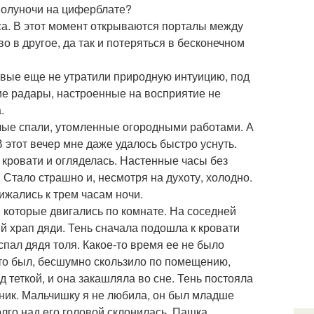
 полуночи на циферблате?
са. В этот момент открываются порталы между
о в другое, да так и потеряться в бесконечном
рвые еще не утратили природную интуицию, под
ие радары, настроенные на восприятие не
.
слые спали, утомленные огородными работами. А
В этот вечер мне даже удалось быстро уснуть.
 кровати и огляделась. Настенные часы без
 Стало страшно и, несмотря на духоту, холодно.
ижались к трем часам ночи.
, которые двигались по комнате. На соседней
й храп дяди. Тень сначала подошла к кровати
спал дядя толя. Какое-то время ее не было
это был, бесшумно скользило по помещению,
 теткой, и она закашляла во сне. Тень постояла
нник. Мальчишку я не любила, он был младше
олго над его головой склонилась. Пашка