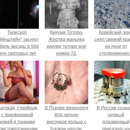
Телескоп
Кикуми Тоторо.
Корейский зо
Эйнштейн" заснял
Жертва маньяка
снял свежий кр
бель звезды в 500
кикуми тоторо или
на луне от
млн световых лет
номер 72.
столкновения
от земли.
обломком Falcon
ысокая, стройная,
В Пскове археологи
В России созд
с фарфоровой
800-летнее
первый
кожей и тонкими
височное кольцо с
плазменный
ристократичными
Балкан нашли.
двигатель на