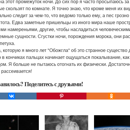
 на этот промежуток ночи. До сих пор я часто просыпаюсь за
ые скользят по комнате. Я точно знаю, что кроме меня их ви
льно следит за чем-то, что ведомо только ему, а пес грозно
стота. Едва заметные пришельцы из иного мира наше простр
ми намереньями, другие, чтобы насладиться человеческими
темные сущности. Сгустки ночи, порождения морока, они ра
петуха.
, которую я много лет "Обожгла" об это странное существо д
о в кончиках пальцах начинает ощущаться покалывание, как о
дом. Я больше не пытаюсь отогнать их физически. Достаточ
е рассеивается!
авилось? Поделитесь с друзьями!