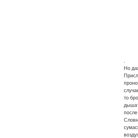
.
Но да
Присл
проно
случа
то бр
дышат
после
Словн
сумас
возду