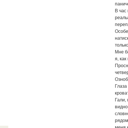
панич
В час
реаль
переп
Особе
натис
тольк
Мне б
я, ка
Просн
четве
Озноб
Глаза
крова
Гали,
видно
словн
рядом
меня 