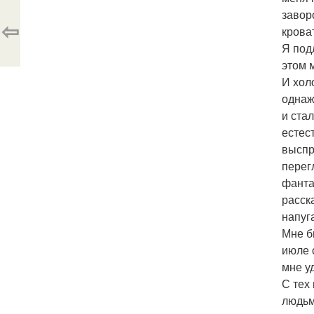
завор
⇦
крова
Я под
этом 
И хол
однаж
и ста
естес
выспр
перег
фанта
расск
напуг
Мне б
июле 
мне у
С тех
людьм