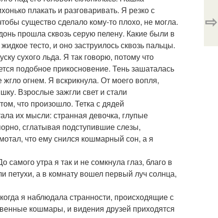
хонько плакать и разговаривать. Я резко с
⇨
чтобы существо сделало кому-то плохо, не могла.
адонь прошла сквозь серую пелену. Какие были в
идкое тесто, и оно заструилось сквозь пальцы.
ску сухого льда. Я так говорю, потому что
уется подобное прикосновение. Тень зашаталась
е жгло огнем. Я вскрикнула. От моего вопля,
шку. Взрослые зажгли свет и стали
том, что произошло. Тетка с дядей
ала их мысли: странная девочка, глупые
порно, сглатывая подступившие слезы,
мотал, что ему снился кошмарный сон, а я
 самого утра я так и не сомкнула глаз, благо в
ли петухи, а в комнату вошел первый луч солнца,
 когда я наблюдала странности, происходящие с
твенные кошмары, и видения друзей приходятся