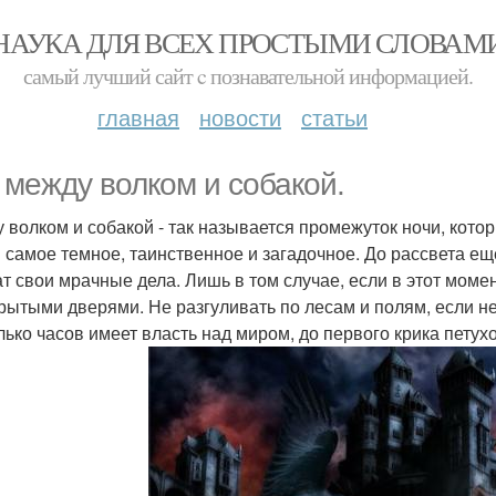
НАУКА ДЛЯ ВСЕХ ПРОСТЫМИ СЛОВАМ
самый лучший сайт c познавательной информацией.
главная
новости
статьи
 между волком и собакой.
 волком и собакой - так называется промежуток ночи, которы
 самое темное, таинственное и загадочное. До рассвета еще
т свои мрачные дела. Лишь в том случае, если в этот момен
крытыми дверями. Не разгуливать по лесам и полям, если не
лько часов имеет власть над миром, до первого крика петух