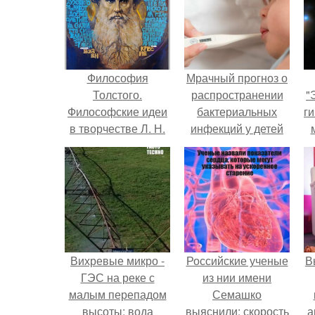
Философия
Мрачный прогноз о
Толстого.
распространении
"
Философские идеи
бактериальных
ги
в творчестве Л. Н.
инфекций у детей
Толстого.
вышел.
Вихревые микро -
Российские ученые
В
ГЭС на реке с
из нии имени
малым перепадом
Семашко
высоты: вода
выяснили: скорость
а