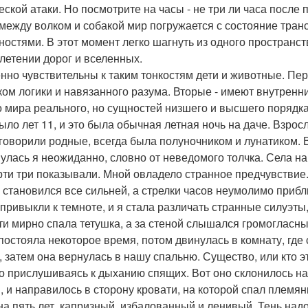
еской атаки. Но посмотрите на часы - не три ли часа после
 между волком и собакой мир погружается с состояние тран
ностями. В этот момент легко шагнуть из одного пространств
летении дорог и вселенных.
нно чувствительны к таким тонкостям дети и животные. Пе
ком логики и навязанного разума. Вторые - имеют внутренн
о мира реального, но сущностей низшего и высшего порядка
ыло лет 11, и это была обычная летная ночь на даче. Взро
к говорили родные, всегда была полуночником и лунатиком. 
улась я неожиданно, словно от неведомого толчка. Села на
рти три показывали. Мной овладело странное предчувствие.
 становился все сильней, а стрелки часов неумолимо прибл
 привыкли к темноте, и я стала различать странные силуэты
ти мирно спала тетушка, а за стеной слышался громогласны
 постояла некоторое время, потом двинулась в комнату, где 
, затем она вернулась в нашу спальню. Существо, или кто 
о прислушиваясь к дыханию спящих. Вот оно склонилось над
, и направилось в сторону кровати, на которой спал племя
на пять лет, капризный, избалованный и ленивый. Тень над