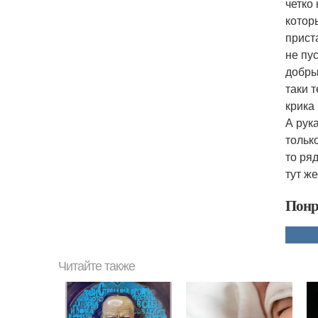
четко
котор
приста
не пу
добры
таки 
крика 
А рука
тольк
то ря
тут ж
Понр
Читайте также