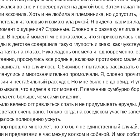
очался во сне и перевернулся на другой бок. Затем начал ти
ти вскочила. Хоть и не любила я племянника, но допустить, 
летела к изголовью и взмахнула рукой. Я видела, как моя л
момент ощущения? Странные. Словно я с размаху влипла в ж
од. В первый момент мне показалось, что я прикоснулась к ку
ды в детстве совершила такую глупость и знаю, как чувств
ла таять на глазах. Рука ладонь онемела и, одновременно, е
твенно, проснулись все родные, включая противного мальчи
ашивать, что случилось. Сбивчиво я пыталась рассказать о 
лянулись и многозначительно промолчали. Я, словно прочит
зии и нестабильный рассудок. Но мне было не до обид. Я у
азывала, что видела в тот момент. Племянник сумбурно бор
ала его больше, чем сами видения.
ыло велено отправляться спать и не придумывать ерунды. До
светает очень рано. Только когда на соседском участке запе
далось полноценно уснуть.
 пор прошло много лет, но это был не единственный случай,
и и предметами в час между волком и собакой. И мои собс