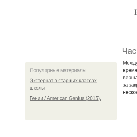
Час
Между
время
Популярные материалы
верша
Экстернат в старших классах
за за
школы
неско
Гении / American Genius (2015).