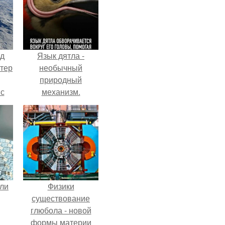
нд
Язык дятла -
атер
необычный
природный
 с
механизм.
 9.
али
Физики
существование
глюбола - новой
формы материи