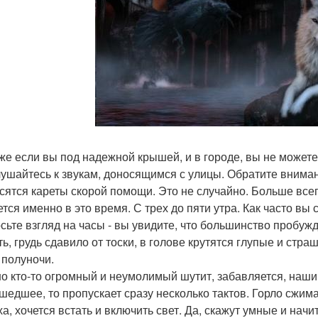
же если вы под надежной крышей, и в городе, вы не можете
ушайтесь к звукам, доносящимся с улицы. Обратите внимани
сятся кареты скорой помощи. Это не случайно. Больше все
ется именно в это время. С трех до пяти утра. Как часто вы
осьте взгляд на часы - вы увидите, что большинство пробуж
ь, грудь сдавило от тоски, в голове крутятся глупые и стра
 полуночи.
о кто-то огромный и неумолимый шутит, забавляется, нашим
шедшее, то пропускает сразу несколько тактов. Горло сжима
ха, хочется встать и включить свет. Да, скажут умные и нач